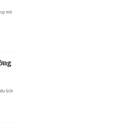
 quy mô
ường
du lịch