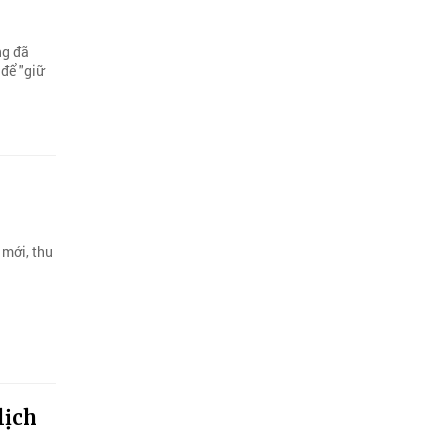
ng đã
để "giữ
 mới, thu
lịch