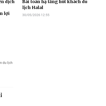
ến dịch
Bài toán hạ tầng hút khách du
lịch Halal
n lợi
30/05/2026 12:55
n du lịch
ỉ