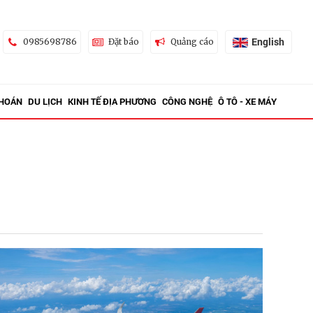
English
0985698786
Đặt báo
Quảng cáo
KHOÁN
DU LỊCH
KINH TẾ ĐỊA PHƯƠNG
CÔNG NGHỆ
Ô TÔ - XE MÁY