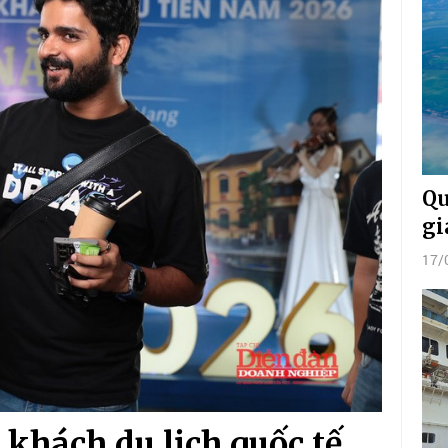
Qu
gi
17/
 khách du lịch quốc tế