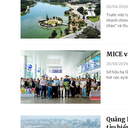
26/04/2026
Trước việc 
nhanh chóng
chân" và th
MICE và
20/04/2026
Sở hữu hạ t
hút các sự k
Quảng N
tàu biể