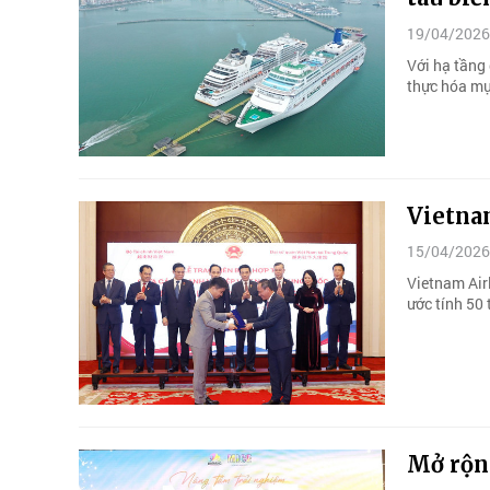
19/04/2026
Với hạ tầng 
thực hóa mục
Vietna
15/04/2026
Vietnam Airl
ước tính 50
Mở rộn