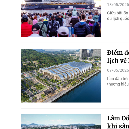
13/05/2026
Giữa bất ổn 
du lịch quốc
Điểm đ
lịch về
07/05/2026
Lần đầu tiê
thương hiệu 
Lâm Đồn
khi sâ