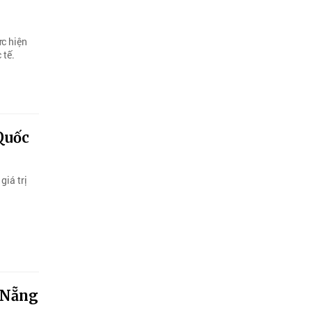
ực hiện
 tế.
Quốc
giá trị
à Nẵng