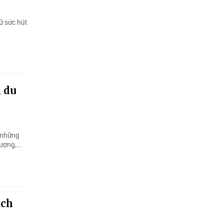
ữ sức hút
h du
 những
ượng,...
ịch