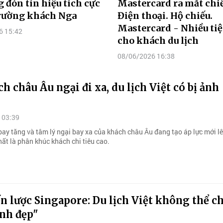
 đón tín hiệu tích cực
Mastercard ra mắt chi
trường khách Nga
Điện thoại. Hộ chiếu.
Mastercard - Nhiều tiệ
6 15:42
cho khách du lịch
08/06/2026 16:38
h châu Âu ngại đi xa, du lịch Việt có bị ảnh
 03:39
bay tăng và tâm lý ngại bay xa của khách châu Âu đang tạo áp lực mới lê
ất là phân khúc khách chi tiêu cao.
n lược Singapore: Du lịch Việt không thể ch
nh đẹp"