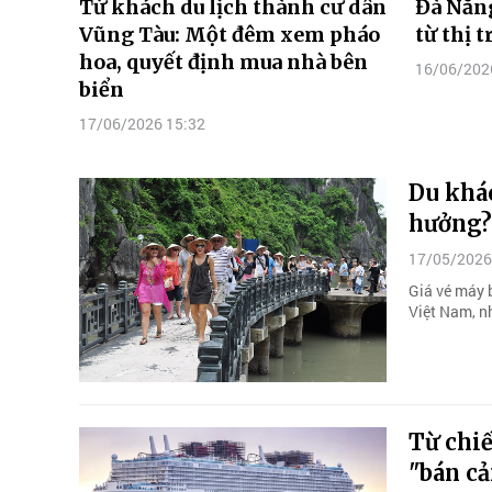
Từ khách du lịch thành cư dân
Đà Nẵng
Vũng Tàu: Một đêm xem pháo
từ thị 
hoa, quyết định mua nhà bên
16/06/202
biển
17/06/2026 15:32
Du khác
hưởng?
17/05/2026
Giá vé máy 
Việt Nam, nh
Từ chiế
"bán cả