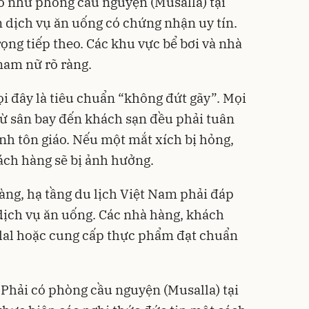
áo như phòng cầu nguyện (Musalla) tại
 dịch vụ ăn uống có chứng nhận uy tín.
rọng tiếp theo. Các khu vực bể bơi và nhà
 nam nữ rõ ràng.
 đây là tiêu chuẩn “không đứt gãy”. Mọi
từ sân bay đến khách sạn đều phải tuân
nh tôn giáo. Nếu một mắt xích bị hỏng,
ách hàng sẽ bị ảnh hưởng.
ng, hạ tầng du lịch Việt Nam phải đáp
 dịch vụ ăn uống. Các nhà hàng, khách
lal hoặc cung cấp thực phẩm đạt chuẩn
o. Phải có phòng cầu nguyện (Musalla) tại