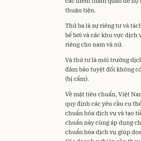
các điểm tham quan để họ t
thuận tiện.
Thứ ba là sự riêng tư và tách
bể bơi và các khu vực dịch
riêng cho nam và nữ.
Và thứ tư là môi trường dịc
đảm bảo tuyệt đối không có
(bị cấm).
Về mặt tiêu chuẩn, Việt N
quy định các yêu cầu cụ t
chuẩn hóa dịch vụ và tạo ti
chuẩn này cũng áp dụng cho
chuẩn hóa dịch vụ giúp doa