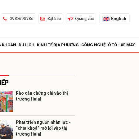
English
0985698786
Đặt báo
Quảng cáo
G KHOÁN
DU LỊCH
KINH TẾ ĐỊA PHƯƠNG
CÔNG NGHỆ
Ô TÔ - XE MÁY
IẾP
Rào cản chứng chỉ vào thị
trường Halal
ửi
Phát triển nguồn nhân lực -
“chìa khoá” mở lối vào thị
trường Halal