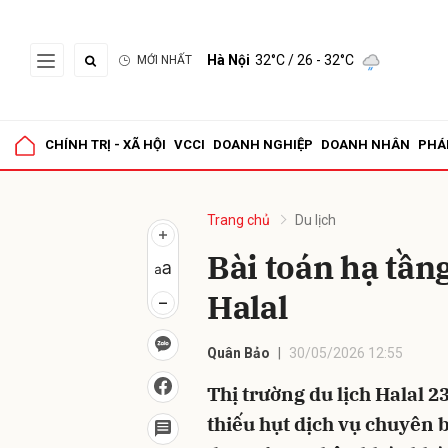
Hà Nội
32°C
/ 26 - 32°C
MỚI NHẤT
Gửi 
CHÍNH TRỊ - XÃ HỘI
VCCI
DOANH NGHIỆP
DOANH NHÂN
PHÁ
Trang chủ
Du lịch
Bài toán hạ tần
Halal
Quân Bảo
30/05/2026 12:55
Thị trường du lịch Halal 2
thiếu hụt dịch vụ chuyên b