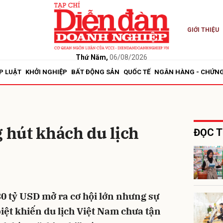
GIỚI THIỆU
bình luận
Thứ Năm,
06/08/2026
P LUẬT
KHỞI NGHIỆP
BẤT ĐỘNG SẢN
QUỐC TẾ
NGÂN HÀNG - CHỨN
g hút khách du lịch
ĐỌC T
Hủy
G
30 tỷ USD mở ra cơ hội lớn nhưng sự
iệt khiến du lịch Việt Nam chưa tận