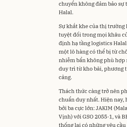
chuyển không đảm bảo sự t
Halal.
Sự khắt khe của thị trường 
tuyệt đối trong mọi khâu c
định hạ tầng logistics Halal
một lô hàng có thể bị từ chố
nhiễm bẩn không phù hợp ng
duy trì từ kho bãi, phương 
cảng.
Thách thức càng trở nên ph
chuẩn duy nhất. Hiện nay, 
bởi ba cực lớn: JAKIM (Mal
Vịnh) với GSO 2055-1, và B
thống lại có những yêu cầu