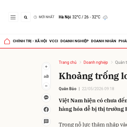
Hà Nội
32°C
/ 26 - 32°C
MỚI NHẤT
Gửi 
CHÍNH TRỊ - XÃ HỘI
VCCI
DOANH NGHIỆP
DOANH NHÂN
PHÁ
Trang chủ
Doanh nghiệp
Quản t
Khoảng trống lo
Quân Bảo
22/05/2026 09:18
Việt Nam hiện có chưa đến
hàng hóa dễ bị thị trường H
Trong nỗ lực thâm nhập và