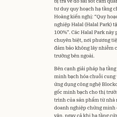
bị trả về do sai sót cảm q
tư duy quy hoạch hạ tầng c
Hoàng kiến nghị: “Quy hoạ
nghiệp Halal (Halal Park) t
100%”. Các Halal Park này 
chuyên biệt, nơi phương ti
đảm bảo không lây nhiễm c
trường bên ngoài.
Bên cạnh giải pháp hạ tầng 
minh bạch hóa chuỗi cung 
ứng dụng công nghệ Blockch
gốc minh bạch cho thị trườ
trình của sản phẩm từ nhà 
doanh nghiệp chứng minh đư
vận, ngay cả khi hạ tầng c