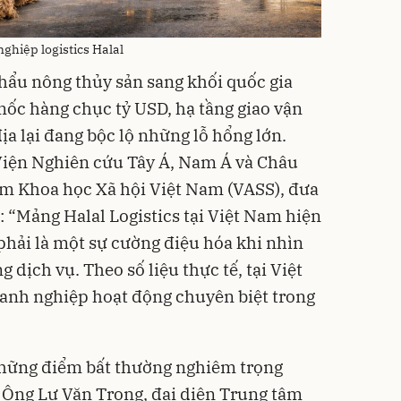
ghiệp logistics Halal
hẩu nông thủy sản sang khối quốc gia
mốc hàng chục tỷ USD, hạ tầng giao vận
ịa lại đang bộc lộ những lỗ hổng lớn.
iện Nghiên cứu Tây Á, Nam Á và Châu
âm Khoa học Xã hội Việt Nam (VASS), đưa
: “Mảng Halal Logistics tại Việt Nam hiện
phải là một sự cường điệu hóa khi nhìn
 dịch vụ. Theo số liệu thực tế, tại Việt
anh nghiệp hoạt động chuyên biệt trong
những điểm bất thường nghiêm trọng
 Ông Lư Văn Trong, đại diện Trung tâm