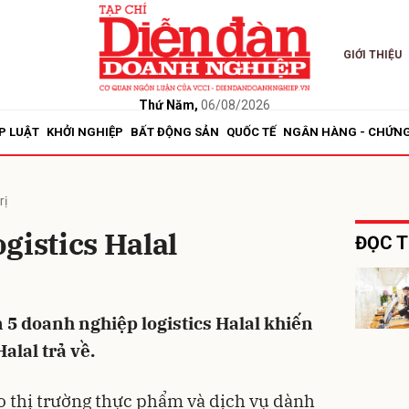
GIỚI THIỆU
bình luận
Thứ Năm,
06/08/2026
P LUẬT
KHỞI NGHIỆP
BẤT ĐỘNG SẢN
QUỐC TẾ
NGÂN HÀNG - CHỨN
rị
gistics Halal
ĐỌC T
Hủy
G
 5 doanh nghiệp logistics Halal khiến
alal trả về.
o thị trường thực phẩm và dịch vụ dành