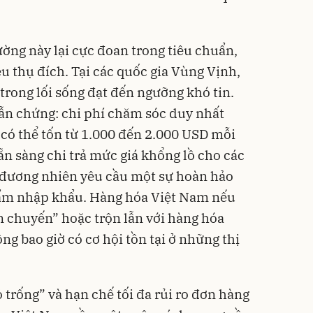
rường này lại cực đoan trong tiêu chuẩn,
u thụ đích. Tại các quốc gia Vùng Vịnh,
trong lối sống đạt đến ngưỡng khó tin.
n chứng: chi phí chăm sóc duy nhất
 có thể tốn từ 1.000 đến 2.000 USD mỗi
ẵn sàng chi trả mức giá khổng lồ cho các
ọ đương nhiên yêu cầu một sự hoàn hảo
hẩm nhập khẩu. Hàng hóa Việt Nam nếu
n chuyến” hoặc trộn lẫn với hàng hóa
g bao giờ có cơ hội tồn tại ở những thị
ỏ trống” và hạn chế tối đa rủi ro đơn hàng