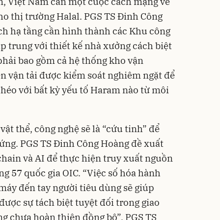
uan, Việt Nam cần một cuộc cách mạng về
ho thị trường Halal. PGS TS Đinh Công
ch hạ tầng cần hình thành các Khu công
ập trung với thiết kế nhà xưởng cách biệt
phải bao gồm cả hệ thống kho vận
ện vận tải được kiểm soát nghiêm ngặt để
héo với bất kỳ yếu tố Haram nào từ môi
vật thể, công nghệ sẽ là “cứu tinh” để
ứng. PGS TS Đinh Công Hoàng đề xuất
ain và AI để thực hiện truy xuất nguồn
ng 57 quốc gia OIC. “Việc số hóa hành
máy đến tay người tiêu dùng sẽ giúp
ợc sự tách biệt tuyệt đối trong giao
ứng chưa hoàn thiện đồng bộ”, PGS TS