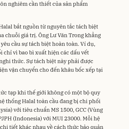
ôn nghiêm cần thiết của sản phẩm
Halal bắt nguồn từ nguyên tắc tách biệt
ủa chuỗi giá trị. Ông Lư Văn Trong khẳng
 yêu cầu sự tách biệt hoàn toàn. Ví dụ,
i chỉ vì bao bì xuất hiện các dấu vết
hi thức. Sự tách biệt này phải được
tiện vận chuyển cho đến khâu bốc xếp tại
ức tạp khi thế giới không có một bộ quy
hệ thống Halal toàn cầu đang bị chi phối
aysia) với tiêu chuẩn MS 1500, GCC (Vùng
PJPH (Indonesia) với MUI 23000. Mỗi hệ
 chi tiết khác nhau về cách thức bảo quản