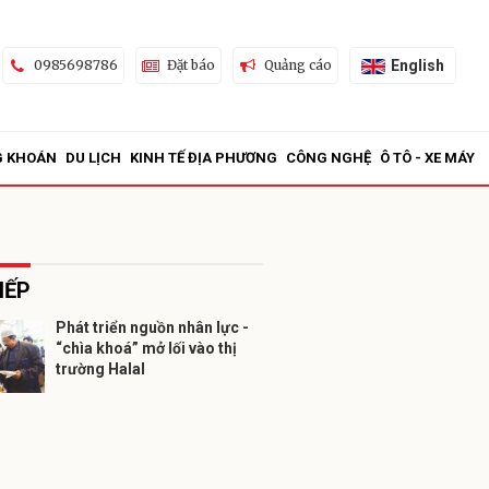
English
0985698786
Đặt báo
Quảng cáo
G KHOÁN
DU LỊCH
KINH TẾ ĐỊA PHƯƠNG
CÔNG NGHỆ
Ô TÔ - XE MÁY
IẾP
Phát triển nguồn nhân lực -
“chìa khoá” mở lối vào thị
ửi
trường Halal