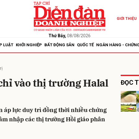
GIỚI THIỆU
bình luận
Thứ Bảy,
08/08/2026
P LUẬT
KHỞI NGHIỆP
BẤT ĐỘNG SẢN
QUỐC TẾ
NGÂN HÀNG - CHỨN
rị
hỉ vào thị trường Halal
ĐỌC T
Hủy
G
n áp lực duy trì đồng thời nhiều chứng
âm nhập các thị trường Hồi giáo phân