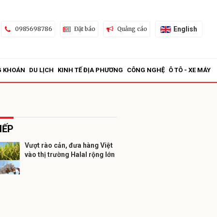
English
0985698786
Đặt báo
Quảng cáo
G KHOÁN
DU LỊCH
KINH TẾ ĐỊA PHƯƠNG
CÔNG NGHỆ
Ô TÔ - XE MÁY
IẾP
Vượt rào cản, đưa hàng Việt
vào thị trường Halal rộng lớn
ửi