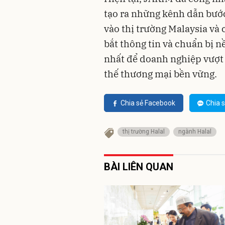
tạo ra những kênh dẫn bướ
vào thị trường Malaysia và 
bắt thông tin và chuẩn bị n
nhất để doanh nghiệp vượt 
thế thương mại bền vững.
Chia sẻ Facebook
Chia s
thị trường Halal
ngành Halal
BÀI LIÊN QUAN