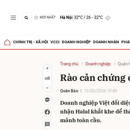
Hà Nội
32°C
/ 26 - 32°C
MỚI NHẤT
Gửi 
CHÍNH TRỊ - XÃ HỘI
VCCI
DOANH NGHIỆP
DOANH NHÂN
PHÁ
Trang chủ
Doanh nghiệp
Quản t
Rào cản chứng c
Quân Bảo
15/05/2026 10:40
Doanh nghiệp Việt đối diệ
nhận Halal khắt khe để th
mảnh toàn cầu.