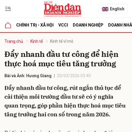
English
CHÍNH TRỊ - XÃ HỘI
VCCI
DOANH NGHIỆP
DOANH NH
bình luận
Trang chủ
Kinh tế
Kinh tế vĩ mô
Đẩy nhanh đầu tư công để hiện
thực hoá mục tiêu tăng trưởng
Bài và Ảnh: Hương Giang
20/03/2026 03:40
Đẩy nhanh đầu tư công, rút ngắn thủ tục để
cải thiện môi trường đầu tư sẽ có ý nghĩa
Hủy
G
quan trọng, góp phần hiện thực hoá mục tiêu
tăng trưởng hai con số trong năm 2026.