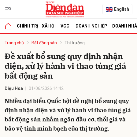
English
CHÍNH TRỊ - XÃ HỘI
VCCI
DOANH NGHIỆP
DOANH NH
bình luận
Trang chủ
Bất động sản
Thị trường
Đề xuất bổ sung quy định nhận
diện, xử lý hành vi thao túng giá
bất động sản
Diệu Hoa
01/06/2026 14:42
Nhiều đại biểu Quốc hội đề nghị bổ sung quy
Hủy
G
định nhận diện và xử lý hành vi thao túng giá
bất động sản nhằm ngăn đầu cơ, thổi giá và
bảo vệ tính minh bạch của thị trường.