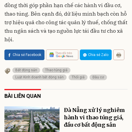
đồng thời góp phần hạn chế các hành vi đầu cơ,
thao túng. Bên cạnh đó, dữ liệu minh bạch còn hỗ
trợ hiệu quả cho công tác quản lý thuế, chống thất
thu ngân sách và tạo nguồn lực tái đầu tư cho xã
hội.
Theo dõi trên
Chia sẻ Facebook
Chia sẻ Zalo
Bất động sản
Thao túng giá
Luật Kinh doanh bất động sản
Thổi giá
Đầu cơ
BÀI LIÊN QUAN
Đà Nẵng xử lý nghiêm
hành vi thao túng giá,
đầu cơ bất động sản