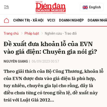
English
CHÍNH TRỊ - XÃ HỘI
VCCI
DOANH NGHIỆP
DOANH NH
bình luận
Trang chủ
Pháp luật
Nghiên cứu - Trao đổi
Đề xuất đưa khoản lỗ của EVN
vào giá điện: Chuyên gia nói gì?
NGUYỄN GIANG
06/09/2023 00:57
Theo giải thích của Bộ Công Thương, khoản lỗ
của EVN được đưa vào giá điện là phù hợp,
Hủy
G
tuy nhiên, chuyên gia lại cho rằng, đây là
điều chưa từng có trong tiền lệ, đề xuất này
trái với Luật Giá 2012…