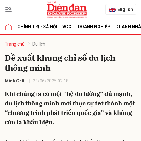
English
CHÍNH TRỊ - XÃ HỘI
VCCI
DOANH NGHIỆP
DOANH NH
bình luận
Trang chủ
Du lịch
Đề xuất khung chỉ số du lịch
thông minh
Minh Châu
23/06/2025 02:18
Khi chúng ta có một “hệ đo lường” đủ mạnh,
du lịch thông minh mới thực sự trở thành một
Hủy
G
“chương trình phát triển quốc gia” và không
còn là khẩu hiệu.