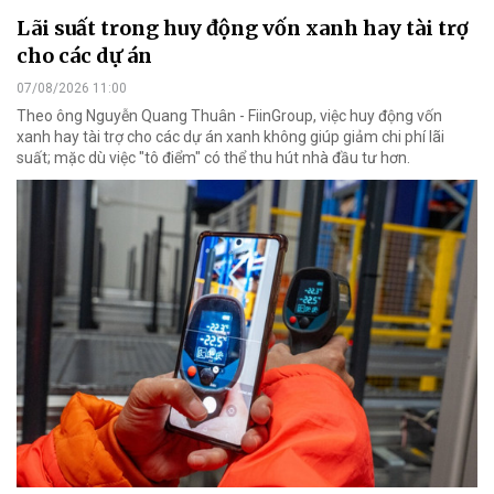
Lãi suất trong huy động vốn xanh hay tài trợ
cho các dự án
07/08/2026 11:00
Theo ông Nguyễn Quang Thuân - FiinGroup, việc huy động vốn
xanh hay tài trợ cho các dự án xanh không giúp giảm chi phí lãi
suất; mặc dù việc "tô điểm" có thể thu hút nhà đầu tư hơn.