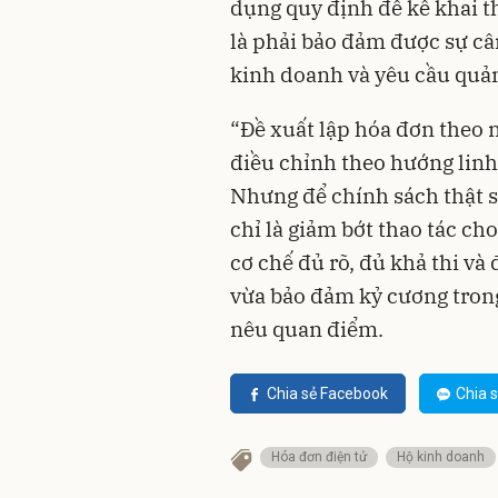
dụng quy định để kê khai t
là phải bảo đảm được sự câ
kinh doanh và yêu cầu quản
“Đề xuất lập hóa đơn theo n
điều chỉnh theo hướng linh
Nhưng để chính sách thật s
chỉ là giảm bớt thao tác ch
cơ chế đủ rõ, đủ khả thi và
vừa bảo đảm kỷ cương trong
nêu quan điểm.
Chia sẻ Facebook
Chia s
Hóa đơn điện tử
Hộ kinh doanh