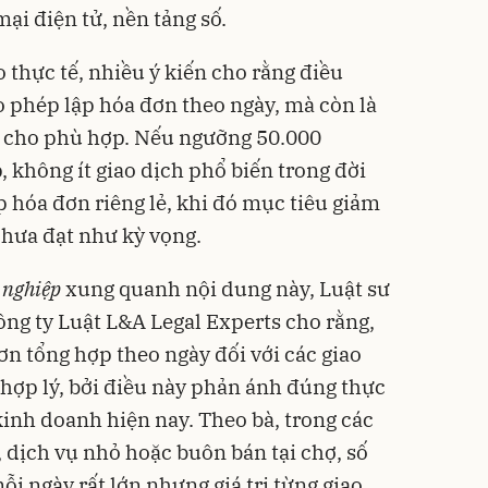
ại điện tử, nền tảng số.
o thực tế, nhiều ý kiến cho rằng điều
o phép lập hóa đơn theo ngày, mà còn là
o cho phù hợp. Nếu ngưỡng 50.000
 không ít giao dịch phổ biến trong đời
p hóa đơn riêng lẻ, khi đó mục tiêu giảm
chưa đạt như kỳ vọng.
 nghiệp
xung quanh nội dung này, Luật sư
ng ty Luật L&A Legal Experts cho rằng,
ơn tổng hợp theo ngày đối với các giao
i hợp lý, bởi điều này phản ánh đúng thực
kinh doanh hiện nay. Theo bà, trong các
 dịch vụ nhỏ hoặc buôn bán tại chợ, số
ỗi ngày rất lớn nhưng giá trị từng giao