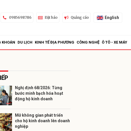
English
0985698786
Đặt báo
Quảng cáo
G KHOÁN
DU LỊCH
KINH TẾ ĐỊA PHƯƠNG
CÔNG NGHỆ
Ô TÔ - XE MÁY
IẾP
Nghị định 68/2026: Từng
bước minh bạch hóa hoạt
ửi
động hộ kinh doanh
Mở không gian phát triển
cho hộ kinh doanh lên doanh
nghiệp