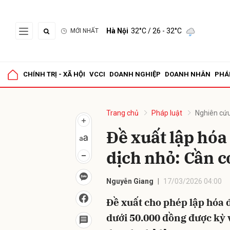
Hà Nội
32°C
/ 26 - 32°C
MỚI NHẤT
Gửi 
CHÍNH TRỊ - XÃ HỘI
VCCI
DOANH NGHIỆP
DOANH NHÂN
PHÁ
Trang chủ
Pháp luật
Nghiên cứu
Đề xuất lập hóa
dịch nhỏ: Cần c
Nguyễn Giang
17/03/2026 04:00
Đề xuất cho phép lập hóa 
dưới 50.000 đồng được kỳ 