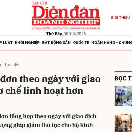
GIỚI THIỆU
bình luận
Thứ Bảy,
08/08/2026
P LUẬT
KHỞI NGHIỆP
BẤT ĐỘNG SẢN
QUỐC TẾ
NGÂN HÀNG - CHỨN
 - Trao đổi
 đơn theo ngày với giao
ĐỌC T
ơ chế linh hoạt hơn
Hủy
G
đơn tổng hợp theo ngày với giao dịch
vọng giúp giảm thủ tục cho hộ kinh