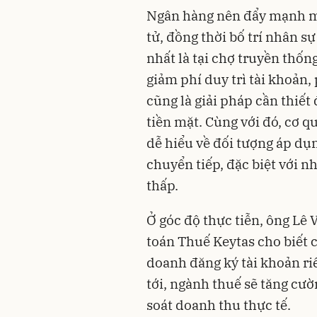
Ngân hàng nên đẩy mạnh mở
tử, đồng thời bố trí nhân s
nhất là tại chợ truyền thố
giảm phí duy trì tài khoản
cũng là giải pháp cần thiế
tiền mặt. Cùng với đó, cơ q
dễ hiểu về đối tượng áp dụn
chuyển tiếp, đặc biệt với 
thấp.
Ở góc độ thực tiễn, ông L
toán Thuế Keytas cho biết 
doanh đăng ký tài khoản ri
tới, ngành thuế sẽ tăng cườ
soát doanh thu thực tế.