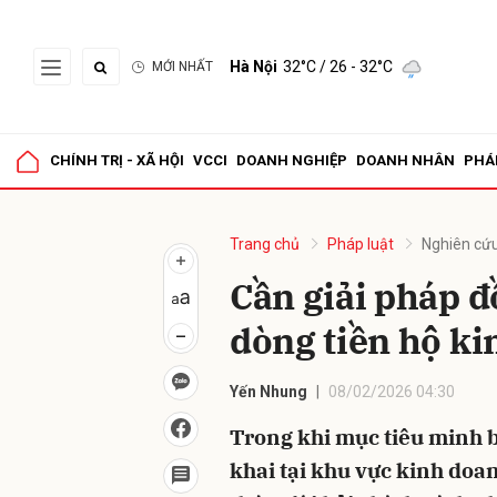
Hà Nội
32°C
/ 26 - 32°C
MỚI NHẤT
Gửi 
CHÍNH TRỊ - XÃ HỘI
VCCI
DOANH NGHIỆP
DOANH NHÂN
PHÁ
Trang chủ
Pháp luật
Nghiên cứu
Cần giải pháp 
dòng tiền hộ k
Yến Nhung
08/02/2026 04:30
Trong khi mục tiêu minh bạ
khai tại khu vực kinh doan