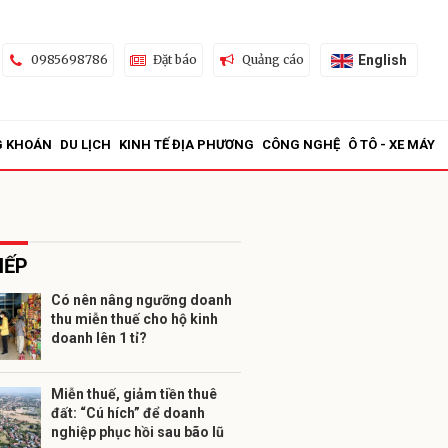
English
0985698786
Đặt báo
Quảng cáo
G KHOÁN
DU LỊCH
KINH TẾ ĐỊA PHƯƠNG
CÔNG NGHỆ
Ô TÔ - XE MÁY
IẾP
Có nên nâng ngưỡng doanh
thu miễn thuế cho hộ kinh
ửi
doanh lên 1 tỉ?
Miễn thuế, giảm tiền thuê
đất: “Cú hích” để doanh
nghiệp phục hồi sau bão lũ