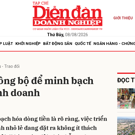
GIỚI THIỆU
bình luận
Thứ Bảy,
08/08/2026
P LUẬT
KHỞI NGHIỆP
BẤT ĐỘNG SẢN
QUỐC TẾ
NGÂN HÀNG - CHỨN
 - Trao đổi
đồng bộ để minh bạch
ĐỌC T
inh doanh
Hủy
G
ch hóa dòng tiền là rõ ràng, việc triển
h nhỏ lẻ đang đặt ra không ít thách