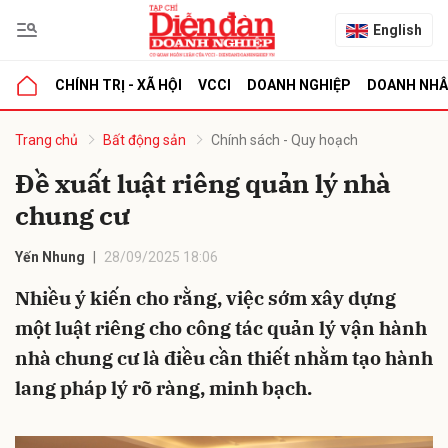
English
CHÍNH TRỊ - XÃ HỘI
VCCI
DOANH NGHIỆP
DOANH NH
bình luận
Trang chủ
Bất động sản
Chính sách - Quy hoạch
Đề xuất luật riêng quản lý nhà
chung cư
Yến Nhung
28/09/2025 18:06
Nhiều ý kiến cho rằng, việc sớm xây dựng
một luật riêng cho công tác quản lý vận hành
Hủy
G
nhà chung cư là điều cần thiết nhằm tạo hành
lang pháp lý rõ ràng, minh bạch.