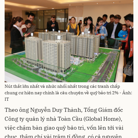
Nút thắt lớn nhất và nhức nhối nhất trong các tranh chấp
chung cư hiện nay chính là câu chuyện về quỹ bảo trì 2% - Ảnh:
IT
Theo ông Nguyễn Duy Thành, Tổng Giám đốc
Công ty quản lý nhà Toàn Cầu (Global Home),
việc chậm bàn giao quỹ bảo trì, vốn lên tới vài
chục, thậm chí vài trăm tỉ đồng, có cả nguyên