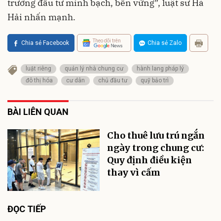
trường đầu tư minh bạch, bền vững”, luật sư Hà
Hải nhấn mạnh.
Theo dõi trên
Chia sẻ Facebook
Chia sẻ Zalo
luật riêng
quản lý nhà chung cư
hành lang pháp lý
đô thị hóa
cư dân
chủ đầu tư
quỹ bảo trì
BÀI LIÊN QUAN
Cho thuê lưu trú ngắn
ngày trong chung cư:
Quy định điều kiện
thay vì cấm
ĐỌC TIẾP