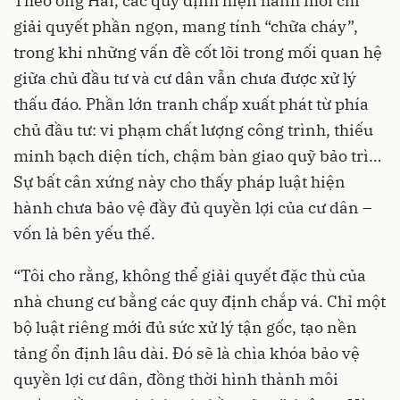
Theo ông Hải, các quy định hiện hành mới chỉ
giải quyết phần ngọn, mang tính “chữa cháy”,
trong khi những vấn đề cốt lõi trong mối quan hệ
giữa chủ đầu tư và cư dân vẫn chưa được xử lý
thấu đáo. Phần lớn tranh chấp xuất phát từ phía
chủ đầu tư: vi phạm chất lượng công trình, thiếu
minh bạch diện tích, chậm bàn giao quỹ bảo trì…
Sự bất cân xứng này cho thấy pháp luật hiện
hành chưa bảo vệ đầy đủ quyền lợi của cư dân –
vốn là bên yếu thế.
“Tôi cho rằng, không thể giải quyết đặc thù của
nhà chung cư bằng các quy định chắp vá. Chỉ một
bộ luật riêng mới đủ sức xử lý tận gốc, tạo nền
tảng ổn định lâu dài. Đó sẽ là chìa khóa bảo vệ
quyền lợi cư dân, đồng thời hình thành môi