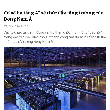
Cơ sở hạ tầng AI sẽ thúc đẩy tăng trưởng của
Đông Nam Á
07/08/2026 11:06
Các tổ chức tài chính đóng vai trò then chốt như những "cầu nối"
trong việc tạo điều kiện cho sự thành công của dự án hạ tầng trí tuệ
nhân tạo (AI) trong Đông Nam Á.