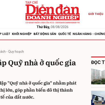
GIỚI THIỆU
bình luận
Thứ Bảy,
08/08/2026
P LUẬT
KHỞI NGHIỆP
BẤT ĐỘNG SẢN
QUỐC TẾ
NGÂN HÀNG - CHỨN
sách - Quy hoạch
ập Quỹ nhà ở quốc gia
ĐỌC T
Hủy
G
 lập "Quỹ nhà ở quốc gia" nhằm phát
 thị lớn, góp phần biến đô thị thành
tế của đất nước.