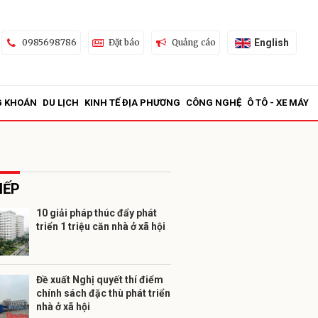
English
0985698786
Đặt báo
Quảng cáo
G KHOÁN
DU LỊCH
KINH TẾ ĐỊA PHƯƠNG
CÔNG NGHỆ
Ô TÔ - XE MÁY
IẾP
10 giải pháp thúc đẩy phát
triển 1 triệu căn nhà ở xã hội
ửi
Đề xuất Nghị quyết thí điểm
chính sách đặc thù phát triển
nhà ở xã hội