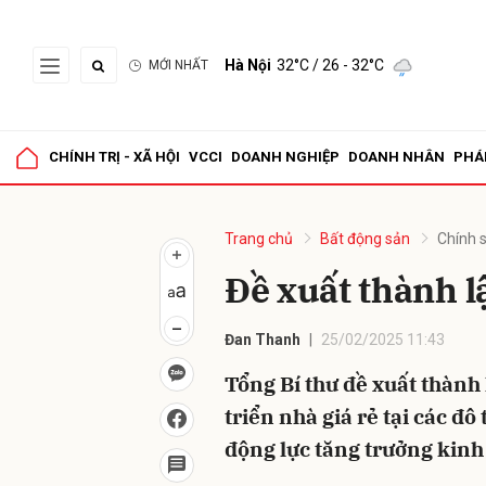
Hà Nội
32°C
/ 26 - 32°C
MỚI NHẤT
Gửi 
CHÍNH TRỊ - XÃ HỘI
VCCI
DOANH NGHIỆP
DOANH NHÂN
PHÁ
Trang chủ
Bất động sản
Chính 
Đề xuất thành l
Đan Thanh
25/02/2025 11:43
Tổng Bí thư đề xuất thành
triển nhà giá rẻ tại các đô
động lực tăng trưởng kinh 