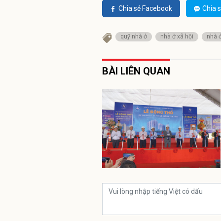
Chia sẻ Facebook
Chia s
quỹ nhà ở
nhà ở xã hội
nhà ở
BÀI LIÊN QUAN