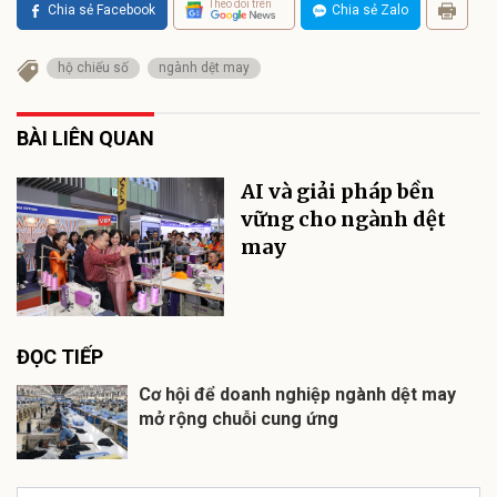
Theo dõi trên
Chia sẻ Facebook
Chia sẻ Zalo
hộ chiếu số
ngành dệt may
BÀI LIÊN QUAN
AI và giải pháp bền
vững cho ngành dệt
may
ĐỌC TIẾP
Cơ hội để doanh nghiệp ngành dệt may
mở rộng chuỗi cung ứng