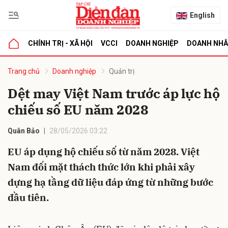
English
CHÍNH TRỊ - XÃ HỘI
VCCI
DOANH NGHIỆP
DOANH NH
bình luận
Trang chủ
Doanh nghiệp
Quản trị
Dệt may Việt Nam trước áp lực hộ
chiếu số EU năm 2028
Quân Bảo
28/05/2026 03:22
EU áp dụng hộ chiếu số từ năm 2028. Việt
Nam đối mặt thách thức lớn khi phải xây
Hủy
G
dựng hạ tầng dữ liệu đáp ứng từ những bước
đầu tiên.