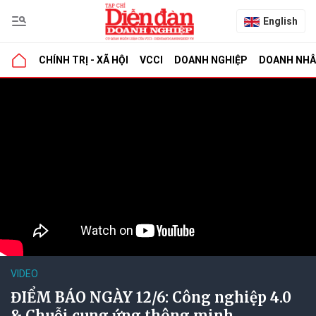
English
CHÍNH TRỊ - XÃ HỘI
VCCI
DOANH NGHIỆP
DOANH NH
VIDEO
ĐIỂM BÁO NGÀY 12/6: Công nghiệp 4.0
& Chuỗi cung ứng thông minh