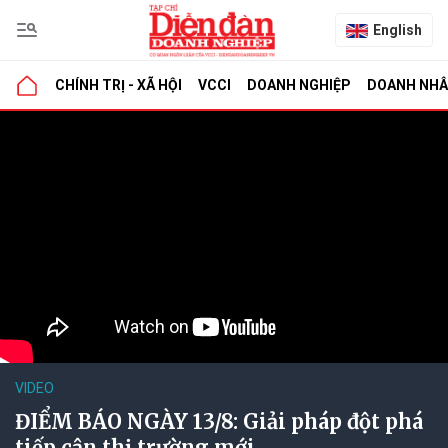
English
CHÍNH TRỊ - XÃ HỘI
VCCI
DOANH NGHIỆP
DOANH NH
VIDEO
ĐIỂM BÁO NGÀY 13/8: Giải pháp đột phá
tiếp cận thị trường mới