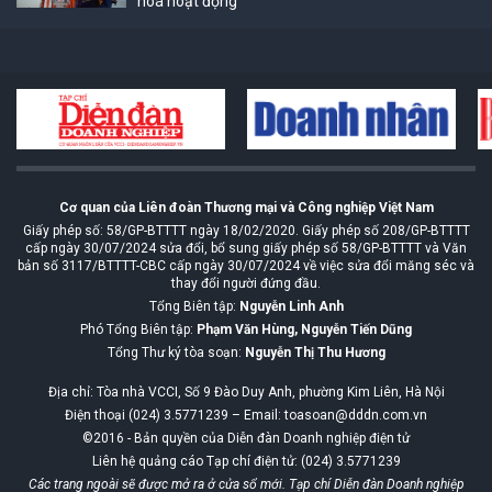
hoá hoạt động
Cơ quan của Liên đoàn Thương mại và Công nghiệp Việt Nam
Giấy phép số: 58/GP-BTTTT ngày 18/02/2020. Giấy phép số 208/GP-BTTTT
cấp ngày 30/07/2024 sửa đổi, bổ sung giấy phép số 58/GP-BTTTT và Văn
bản số 3117/BTTTT-CBC cấp ngày 30/07/2024 về việc sửa đổi măng séc và
thay đổi người đứng đầu.
Tổng Biên tập:
Nguyễn Linh Anh
Phó Tổng Biên tập:
Phạm Văn Hùng, Nguyễn Tiến Dũng
Tổng Thư ký tòa soạn:
Nguyễn Thị Thu Hương
Địa chỉ: Tòa nhà VCCI, Số 9 Đào Duy Anh, phường Kim Liên, Hà Nội
Điện thoại (024) 3.5771239 – Email: toasoan@dddn.com.vn
©2016 - Bản quyền của Diễn đàn Doanh nghiệp điện tử
Liên hệ quảng cáo Tạp chí điện tử: (024) 3.5771239
Các trang ngoài sẽ được mở ra ở cửa sổ mới. Tạp chí Diễn đàn Doanh nghiệp