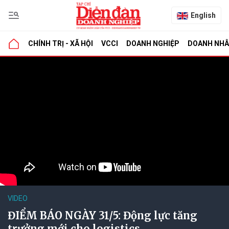
English
CHÍNH TRỊ - XÃ HỘI
VCCI
DOANH NGHIỆP
DOANH NH
VIDEO
ĐIỂM BÁO NGÀY 31/5: Động lực tăng
trưởng mới cho logistics