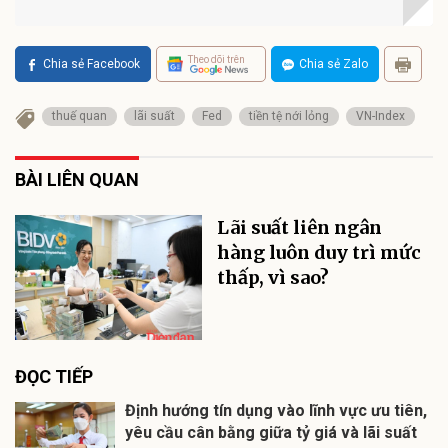
Theo dõi trên
Chia sẻ Facebook
Chia sẻ Zalo
thuế quan
lãi suất
Fed
tiền tệ nới lỏng
VN-Index
BÀI LIÊN QUAN
Lãi suất liên ngân
hàng luôn duy trì mức
thấp, vì sao?
ĐỌC TIẾP
Định hướng tín dụng vào lĩnh vực ưu tiên,
yêu cầu cân bằng giữa tỷ giá và lãi suất