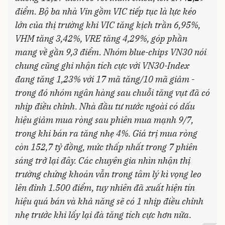
điểm. Bộ ba nhà Vin gồm VIC tiếp tục là lực kéo
lớn của thị trường khi VIC tăng kịch trần 6,95%,
VHM tăng 3,42%, VRE tăng 4,29%, góp phần
mang về gần 9,3 điểm. Nhóm blue-chips VN30 nói
chung cũng ghi nhận tích cực với VN30-Index
đang tăng 1,23% với 17 mã tăng/10 mã giảm -
trong đó nhóm ngân hàng sau chuỗi tăng vụt đã có
nhịp điều chỉnh. Nhà đầu tư nước ngoài có dấu
hiệu giảm mua ròng sau phiên mua mạnh 9/7,
trong khi bán ra tăng nhẹ 4%. Giá trị mua ròng
còn 152,7 tỷ đồng, mức thấp nhất trong 7 phiên
sáng trở lại đây. Các chuyên gia nhìn nhận thị
trường chứng khoán vẫn trong tâm lý kì vọng leo
lên đỉnh 1.500 điểm, tuy nhiên đã xuất hiện tín
hiệu quá bán và khả năng sẽ có 1 nhịp điều chỉnh
nhẹ trước khi lấy lại đà tăng tích cực hơn nữa
.