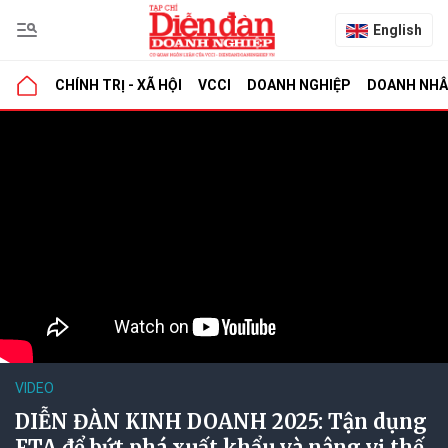
English
CHÍNH TRỊ - XÃ HỘI
VCCI
DOANH NGHIỆP
DOANH NH
VIDEO
DIỄN ĐÀN KINH DOANH 2025: Tận dụng
FTA để bứt phá xuất khẩu và nâng vị thế