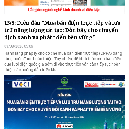
13/8: Diễn đàn "Mua bán điện trực tiếp và lưu
trữ năng lượng tái tạo: Đòn bẩy cho chuyển
dịch xanh và phát triển bền vững"
03/08/2026 05:09
Hành lang pháp lý cho cơ chế mua bán điện trực tiếp (DPPA) đang
từng bước được hoàn thiện. Tuy nhiên, để hình thức mua bán điện
qua lưới điện quốc gia sớm đi vào thực tiễn vẫn cần tiếp tục hoàn
thiện các hướng dẫn triển khai.