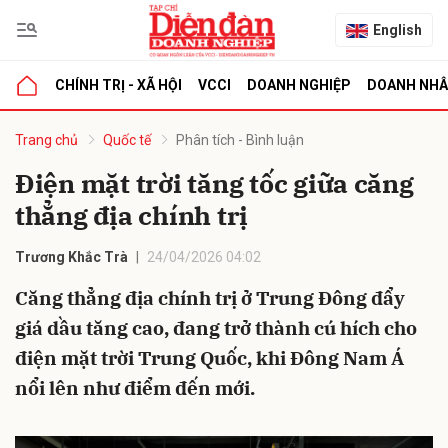
English
CHÍNH TRỊ - XÃ HỘI
VCCI
DOANH NGHIỆP
DOANH NH
bình luận
Trang chủ
Quốc tế
Phân tích - Bình luận
Điện mặt trời tăng tốc giữa căng
thẳng địa chính trị
Trương Khắc Trà
24/04/2026 04:02
Căng thẳng địa chính trị ở Trung Đông đẩy
giá dầu tăng cao, đang trở thành cú hích cho
Hủy
G
điện mặt trời Trung Quốc, khi Đông Nam Á
nổi lên như điểm đến mới.