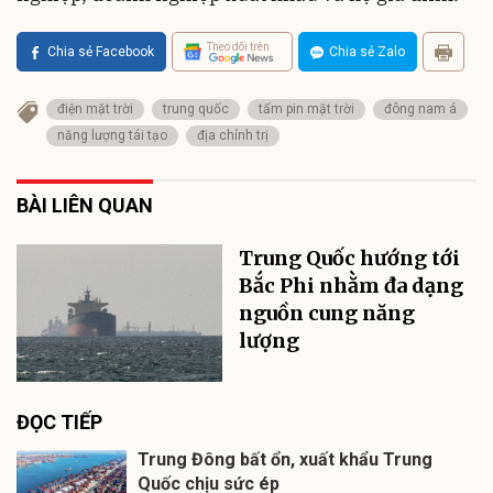
Theo dõi trên
Chia sẻ Facebook
Chia sẻ Zalo
điện mặt trời
trung quốc
tấm pin mặt trời
đông nam á
năng lượng tái tạo
địa chính trị
BÀI LIÊN QUAN
Trung Quốc hướng tới
Bắc Phi nhằm đa dạng
nguồn cung năng
lượng
ĐỌC TIẾP
Trung Đông bất ổn, xuất khẩu Trung
Quốc chịu sức ép