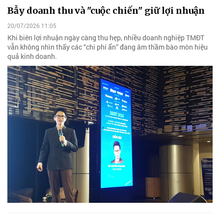
Bẫy doanh thu và "cuộc chiến" giữ lợi nhuận
20/07/2026 11:05
Khi biên lợi nhuận ngày càng thu hẹp, nhiều doanh nghiệp TMĐT
vẫn không nhìn thấy các “chi phí ẩn” đang âm thầm bào mòn hiệu
quả kinh doanh.