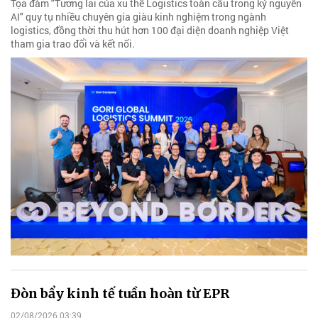
Tọa đàm "Tương lai của xu thế Logistics toàn cầu trong kỷ nguyên
AI" quy tụ nhiều chuyên gia giàu kinh nghiệm trong ngành
logistics, đồng thời thu hút hơn 100 đại diện doanh nghiệp Việt
tham gia trao đổi và kết nối.
Đòn bẩy kinh tế tuần hoàn từ EPR
02/08/2026 03:39