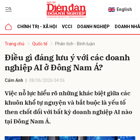
English
CHÍNH TRỊ - XÃ HỘI
VCCI
DOANH NGHIỆP
DOANH NH
bình luận
Trang chủ
Quốc tế
Phân tích - Bình luận
Điều gì đáng lưu ý với các doanh
nghiệp AI ở Đông Nam Á?
Cẩm Anh
08/06/2026 04:06
Việc nỗ lực hiểu rõ những khác biệt giữa các
khuôn khổ tự nguyện và bắt buộc là yếu tố
Hủy
G
then chốt đối với bất kỳ doanh nghiệp AI nào
tại Đông Nam Á.