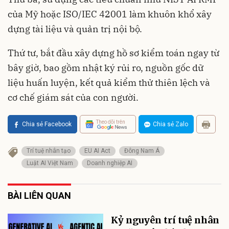
của Mỹ hoặc ISO/IEC 42001 làm khuôn khổ xây
dựng tài liệu và quản trị nội bộ.
Thứ tư, bắt đầu xây dựng hồ sơ kiểm toán ngay từ
bây giờ, bao gồm nhật ký rủi ro, nguồn gốc dữ
liệu huấn luyện, kết quả kiểm thử thiên lệch và
cơ chế giám sát của con người.
Theo dõi trên
Chia sẻ Facebook
Chia sẻ Zalo
Trí tuệ nhân tạo
EU AI Act
Đông Nam Á
Luật AI Việt Nam
Doanh nghiệp AI
BÀI LIÊN QUAN
Kỷ nguyên trí tuệ nhân