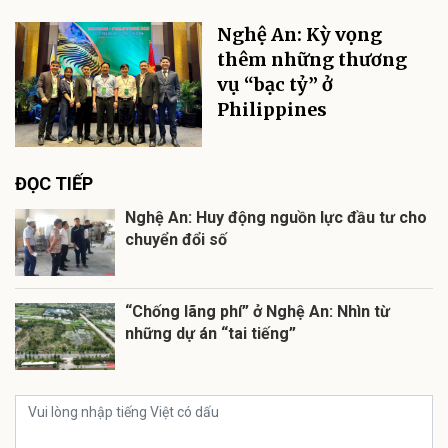
Nghệ An: Kỳ vọng
thêm những thương
vụ “bạc tỷ” ở
Philippines
ĐỌC TIẾP
Nghệ An: Huy động nguồn lực đầu tư cho
chuyển đổi số
“Chống lãng phí” ở Nghệ An: Nhìn từ
những dự án “tai tiếng”