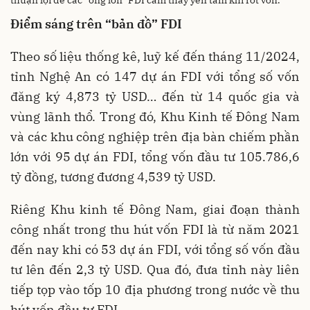
thuận lợi để các "ông lớn" FDI cảm thấy yên tâm khi rót vốn.
Điểm sáng trên “bản đồ” FDI
Theo số liệu thống kê, luỹ kế đến tháng 11/2024,
tỉnh Nghệ An có 147 dự án FDI với tổng số vốn
đăng ký 4,873 tỷ USD… đến từ 14 quốc gia và
vùng lãnh thổ. Trong đó, Khu Kinh tế Đông Nam
và các khu công nghiệp trên địa bàn chiếm phần
lớn với 95 dự án FDI, tổng vốn đầu tư 105.786,6
tỷ đồng, tương đương 4,539 tỷ USD.
Riêng Khu kinh tế Đông Nam, giai đoạn thành
công nhất trong thu hút vốn FDI là từ năm 2021
đến nay khi có 53 dự án FDI, với tổng số vốn đầu
tư lên đến 2,3 tỷ USD. Qua đó, đưa tỉnh này liên
tiếp tọp vào tốp 10 địa phương trong nước về thu
hút vốn đầu tư FDI.