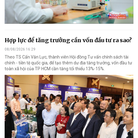
Hợp lực để tăng trưởng cần vốn đầu tư ra sao?
08/08/2026 16:29
Theo TS Cấn Văn Lực, thành viên Hội đồng Tư vấn chính sách tài
chính - tiền tệ quốc gia, để tạo thêm dư địa tăng trưởng, vốn đầu tư
toàn xã hội của TP HCM cần tăng tối thiểu 13%-15%.