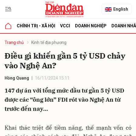
English
CHÍNH TRỊ - XÃ HỘI
VCCI
DOANH NGHIỆP
DOANH NH
bình luận
Trang chủ
Kinh tế địa phương
Điều gì khiến gần 5 tỷ USD chảy
vào Nghệ An?
Hồng Quang
16/11/2024 15:11
147 dự án với tổng mức đầu tư gần 5 tỷ USD
được các “ông lớn” FDI rót vào Nghệ An từ
Hủy
G
trước đến nay…
Khai thác triệt để tiềm năng, thế mạnh vốn có