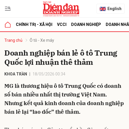
English
CHÍNH TRỊ - XÃ HỘI
VCCI
DOANH NGHIỆP
DOANH NH
bình luận
Trang chủ
Ô tô - Xe máy
Doanh nghiệp bán lẻ ô tô Trung
Quốc lợi nhuận thê thảm
KHOA TRẦN
18/05/2026 00:34
MG là thương hiệu ô tô Trung Quốc có doanh
số bán nhiều nhất thị trường Việt Nam.
Hủy
G
Nhưng kết quả kinh doanh của doanh nghiệp
bán lẻ lại “lao dốc” thê thảm.