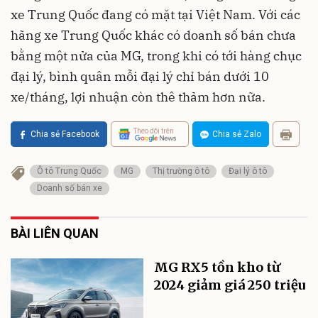
xe Trung Quốc đang có mặt tại Việt Nam. Với các
hãng xe Trung Quốc khác có doanh số bán chưa
bằng một nửa của MG, trong khi có tới hàng chục
đại lý, bình quân mỗi đại lý chỉ bán dưới 10
xe/tháng, lợi nhuận còn thê thảm hơn nữa.
Theo dõi trên
Chia sẻ Facebook
Chia sẻ Zalo
Ô tô Trung Quốc
MG
Thị trường ô tô
Đại lý ô tô
Doanh số bán xe
BÀI LIÊN QUAN
MG RX5 tồn kho từ
2024 giảm giá 250 triệu