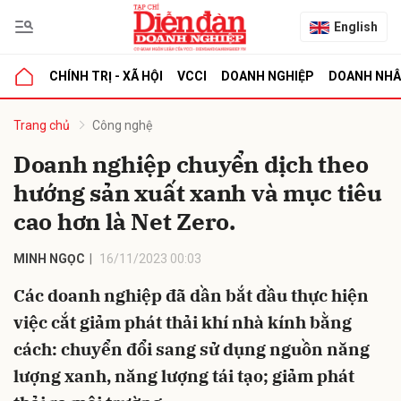
English
CHÍNH TRỊ - XÃ HỘI
VCCI
DOANH NGHIỆP
DOANH NH
bình luận
Trang chủ
Công nghệ
Doanh nghiệp chuyển dịch theo
hướng sản xuất xanh và mục tiêu
cao hơn là Net Zero.
MINH NGỌC
16/11/2023 00:03
Các doanh nghiệp đã dần bắt đầu thực hiện
Hủy
G
việc cắt giảm phát thải khí nhà kính bằng
cách: chuyển đổi sang sử dụng nguồn năng
lượng xanh, năng lượng tái tạo; giảm phát