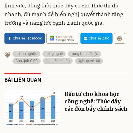
lĩnh vực; đồng thời thúc đẩy cơ chế thực thi đủ
nhanh, đủ mạnh để biến nghị quyết thành tăng
trưởng và năng lực cạnh tranh quốc gia.
Theo dõi trên
Chia sẻ Facebook
Chia sẻ Zalo
doanh nghiệp
công nghệ
trung tâm dữ liệu
Chủ tịch CMC
kinh tế tư nhân
Nghị quyết 68
BÀI LIÊN QUAN
Đầu tư cho khoa học
công nghệ: Thúc đẩy
các đòn bẩy chính sách