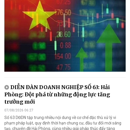
DIỄN ĐÀN DOANH NGHIỆP SỐ 63: Hải
Phòng: Đột phá từ những động lực tăng
trưởng mới
07/08/2026 06:27
Số 63 DĐDN tập trung nhiều nội dung về cơ chế đặc thù xử lý vi
phạm pháp luật, quy định thời hạn chung cư, đầu tư đổi mới sáng
tạo, chuyên đề Hải Phòng, cùng nhiều giải pháp thúc đẩy tăng