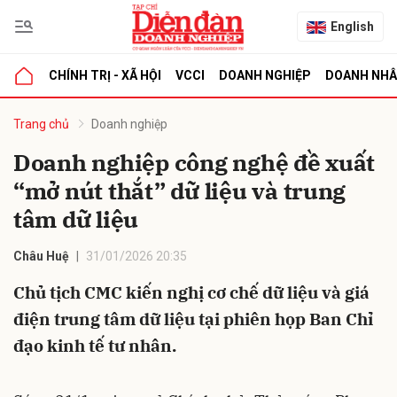
English
CHÍNH TRỊ - XÃ HỘI
VCCI
DOANH NGHIỆP
DOANH NH
bình luận
Trang chủ
Doanh nghiệp
Doanh nghiệp công nghệ đề xuất
“mở nút thắt” dữ liệu và trung
tâm dữ liệu
Châu Huệ
31/01/2026 20:35
Chủ tịch CMC kiến nghị cơ chế dữ liệu và giá
Hủy
G
điện trung tâm dữ liệu tại phiên họp Ban Chỉ
đạo kinh tế tư nhân.