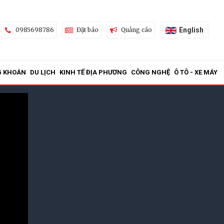
English
0985698786
Đặt báo
Quảng cáo
G KHOÁN
DU LỊCH
KINH TẾ ĐỊA PHƯƠNG
CÔNG NGHỆ
Ô TÔ - XE MÁY