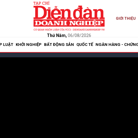
GIỚI THIỆU
Thứ Năm,
06/08/2026
P LUẬT
KHỞI NGHIỆP
BẤT ĐỘNG SẢN
QUỐC TẾ
NGÂN HÀNG - CHỨN