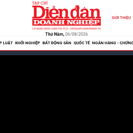
GIỚI THIỆU
Thứ Năm,
06/08/2026
P LUẬT
KHỞI NGHIỆP
BẤT ĐỘNG SẢN
QUỐC TẾ
NGÂN HÀNG - CHỨN