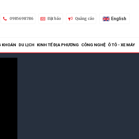
English
0985698786
Đặt báo
Quảng cáo
G KHOÁN
DU LỊCH
KINH TẾ ĐỊA PHƯƠNG
CÔNG NGHỆ
Ô TÔ - XE MÁY