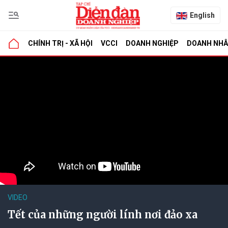
English
CHÍNH TRỊ - XÃ HỘI
VCCI
DOANH NGHIỆP
DOANH NH
VIDEO
Tết của những người lính nơi đảo xa