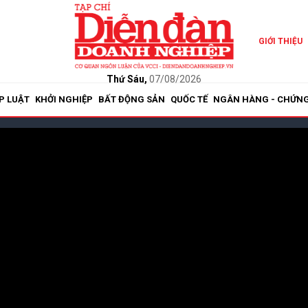
GIỚI THIỆU
Thứ Sáu,
07/08/2026
P LUẬT
KHỞI NGHIỆP
BẤT ĐỘNG SẢN
QUỐC TẾ
NGÂN HÀNG - CHỨN