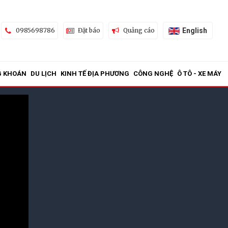
English
0985698786
Đặt báo
Quảng cáo
G KHOÁN
DU LỊCH
KINH TẾ ĐỊA PHƯƠNG
CÔNG NGHỆ
Ô TÔ - XE MÁY