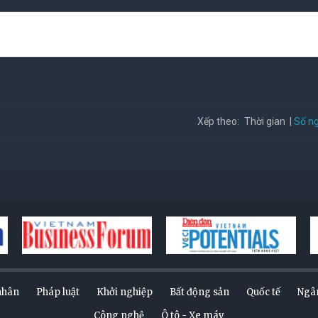
Số ng
Xếp theo:
Thời gian
nhân
Pháp luật
Khởi nghiệp
Bất động sản
Quốc tế
Ngâ
Công nghệ
Ô tô - Xe máy