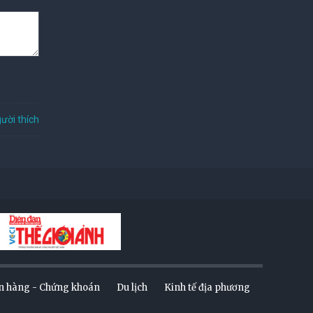
ười thích
n hàng - Chứng khoán
Du lịch
Kinh tế địa phương