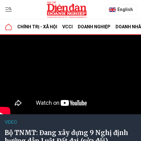
English
CHÍNH TRỊ - XÃ HỘI
VCCI
DOANH NGHIỆP
DOANH NH
VIDEO
Bộ TNMT: Đang xây dựng 9 Nghị định
hướng dẫn Luật Đất đai (sửa đổi)