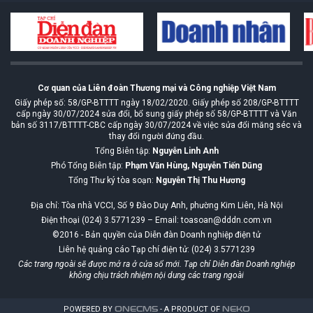
Cơ quan của Liên đoàn Thương mại và Công nghiệp Việt Nam
Giấy phép số: 58/GP-BTTTT ngày 18/02/2020. Giấy phép số 208/GP-BTTTT
cấp ngày 30/07/2024 sửa đổi, bổ sung giấy phép số 58/GP-BTTTT và Văn
bản số 3117/BTTTT-CBC cấp ngày 30/07/2024 về việc sửa đổi măng séc và
thay đổi người đứng đầu.
Tổng Biên tập:
Nguyễn Linh Anh
Phó Tổng Biên tập:
Phạm Văn Hùng, Nguyễn Tiến Dũng
Tổng Thư ký tòa soạn:
Nguyễn Thị Thu Hương
Địa chỉ: Tòa nhà VCCI, Số 9 Đào Duy Anh, phường Kim Liên, Hà Nội
Điện thoại (024) 3.5771239 – Email: toasoan@dddn.com.vn
©2016 - Bản quyền của Diễn đàn Doanh nghiệp điện tử
Liên hệ quảng cáo Tạp chí điện tử: (024) 3.5771239
Các trang ngoài sẽ được mở ra ở cửa sổ mới. Tạp chí Diễn đàn Doanh nghiệp
không chịu trách nhiệm nội dung các trang ngoài
POWERED BY
ONE
CMS
- A PRODUCT OF
NEKO