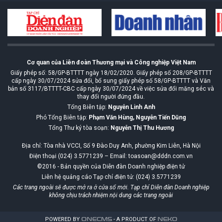
Cơ quan của Liên đoàn Thương mại và Công nghiệp Việt Nam
Giấy phép số: 58/GP-BTTTT ngày 18/02/2020. Giấy phép số 208/GP-BTTTT
cấp ngày 30/07/2024 sửa đổi, bổ sung giấy phép số 58/GP-BTTTT và Văn
bản số 3117/BTTTT-CBC cấp ngày 30/07/2024 về việc sửa đổi măng séc và
thay đổi người đứng đầu.
Tổng Biên tập:
Nguyễn Linh Anh
Phó Tổng Biên tập:
Phạm Văn Hùng, Nguyễn Tiến Dũng
Tổng Thư ký tòa soạn:
Nguyễn Thị Thu Hương
Địa chỉ: Tòa nhà VCCI, Số 9 Đào Duy Anh, phường Kim Liên, Hà Nội
Điện thoại (024) 3.5771239 – Email: toasoan@dddn.com.vn
©2016 - Bản quyền của Diễn đàn Doanh nghiệp điện tử
Liên hệ quảng cáo Tạp chí điện tử: (024) 3.5771239
Các trang ngoài sẽ được mở ra ở cửa sổ mới. Tạp chí Diễn đàn Doanh nghiệp
không chịu trách nhiệm nội dung các trang ngoài
POWERED BY
ONE
CMS
- A PRODUCT OF
NEKO