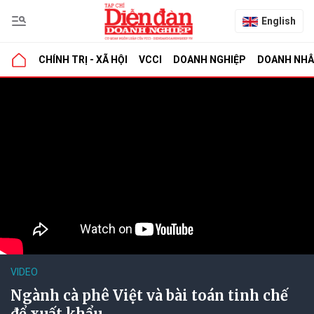
English
CHÍNH TRỊ - XÃ HỘI
VCCI
DOANH NGHIỆP
DOANH NH
VIDEO
Ngành cà phê Việt và bài toán tinh chế
để xuất khẩu