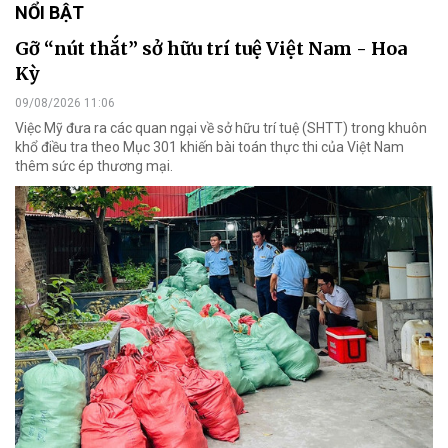
NỔI BẬT
Gỡ “nút thắt” sở hữu trí tuệ Việt Nam - Hoa
Kỳ
09/08/2026 11:06
Việc Mỹ đưa ra các quan ngại về sở hữu trí tuệ (SHTT) trong khuôn
khổ điều tra theo Mục 301 khiến bài toán thực thi của Việt Nam
thêm sức ép thương mại.