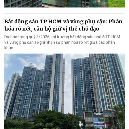
Bất động sản TP HCM và vùng phụ cận: Phân
hóa rõ nét, căn hộ giữ vị thế chủ đạo
Dự báo trong quý 3/2026, thị trường bất động sản nhà ở TP HCM
và vùng phụ cận sẽ ghi nhận sự phân hóa rõ rệt giữa các phân
khúc.