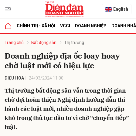
English
CHÍNH TRỊ - XÃ HỘI
VCCI
DOANH NGHIỆP
DOANH NH
bình luận
Trang chủ
Bất động sản
Thị trường
Doanh nghiệp địa ốc loay hoay
chờ luật mới có hiệu lực
DIỆU HOA
24/03/2024 11:00
Thị trường bất động sản vẫn trong thời gian
chờ đợi hoàn thiện Nghị định hướng dẫn thi
Hủy
G
hành các luật mới, nhiều doanh nghiệp gặp
khó trong thủ tục đầu tư vì chờ “chuyển tiếp”
luật.