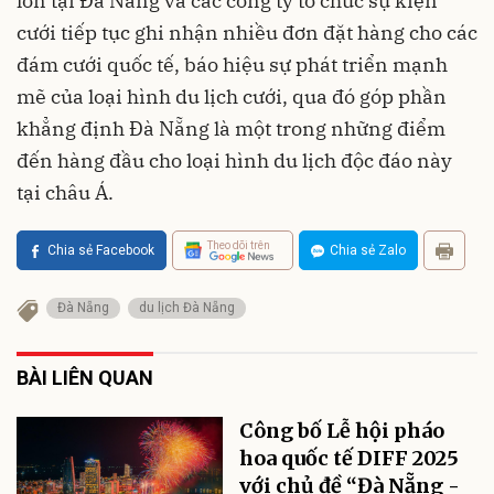
lớn tại Đà Nẵng và các công ty tổ chức sự kiện
cưới tiếp tục ghi nhận nhiều đơn đặt hàng cho các
đám cưới quốc tế, báo hiệu sự phát triển mạnh
mẽ của loại hình du lịch cưới, qua đó góp phần
khẳng định Đà Nẵng là một trong những điểm
đến hàng đầu cho loại hình du lịch độc đáo này
tại châu Á.
Theo dõi trên
Chia sẻ Facebook
Chia sẻ Zalo
Đà Nẵng
du lịch Đà Nẵng
BÀI LIÊN QUAN
hoa‏‏ ‏‏quốc tế‏‏ ‏‏DIFF 2025
với chủ đề “Đà Nẵng -