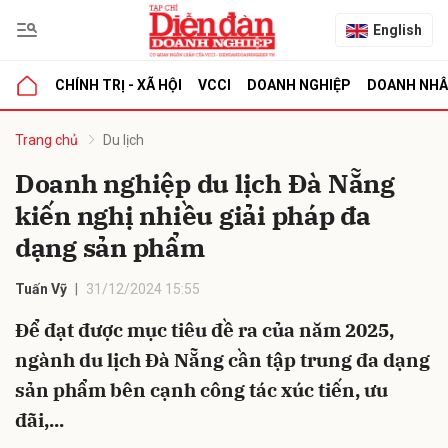
English
CHÍNH TRỊ - XÃ HỘI
VCCI
DOANH NGHIỆP
DOANH NH
bình luận
Trang chủ
Du lịch
Doanh nghiệp du lịch Đà Nẵng
kiến nghị nhiều giải pháp đa
dạng sản phẩm
Tuấn Vỹ
31/12/2024 15:55
Để đạt được mục tiêu đề ra của năm 2025,
Hủy
G
ngành du lịch Đà Nẵng cần tập trung đa dạng
sản phẩm bên cạnh công tác xúc tiến, ưu
đãi,...