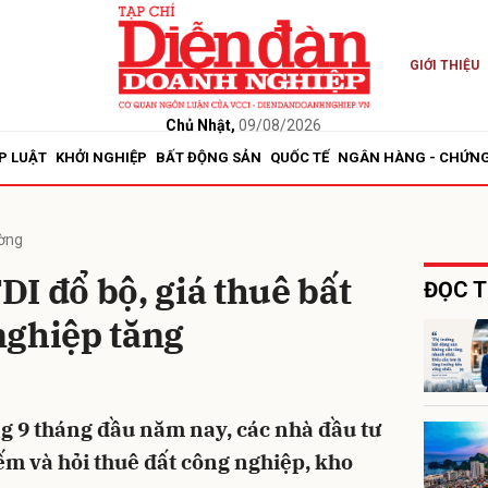
GIỚI THIỆU
bình luận
Chủ Nhật,
09/08/2026
P LUẬT
KHỞI NGHIỆP
BẤT ĐỘNG SẢN
QUỐC TẾ
NGÂN HÀNG - CHỨN
ường
I đổ bộ, giá thuê bất
ĐỌC T
nghiệp tăng
Hủy
G
g 9 tháng đầu năm nay, các nhà đầu tư
ếm và hỏi thuê đất công nghiệp, kho