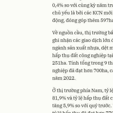
0,4% so với cùng kỳ năm trư
chủ yếu là bởi các KCN mới
động, đóng góp thêm 597ha
Về nguồn cầu, thị trường
bấ
ghi nhận các giao dịch lớn
ngành sản xuất nhựa, dệt ma
hấp thụ đất công nghiệp tại
251ha. Tính tổng trong 9 th
nghiệp đã đạt hơn 700ha, c
năm 2022.
Ở thị trường phía Nam, tỷ l
81,9% và tỷ lệ hấp thụ đất 
tăng 5,9% so với quý trước
tỷ lệ hấp thụ đã đạt hơn 7