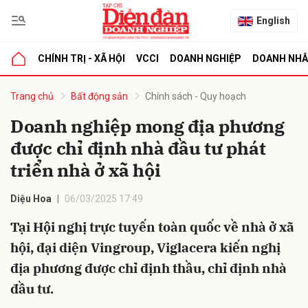
English
CHÍNH TRỊ - XÃ HỘI
VCCI
DOANH NGHIỆP
DOANH NH
bình luận
Trang chủ
Bất động sản
Chính sách - Quy hoạch
Doanh nghiệp mong địa phương
được chỉ định nhà đầu tư phát
triển nhà ở xã hội
Diệu Hoa
06/03/2025 17:49
Tại Hội nghị trực tuyến toàn quốc về nhà ở xã
Hủy
G
hội, đại diện Vingroup, Viglacera kiến nghị
địa phương được chỉ định thầu, chỉ định nhà
đầu tư.