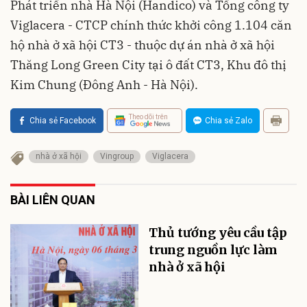
Phát triển nhà Hà Nội (Handico) và Tổng công ty
Viglacera - CTCP chính thức khởi công 1.104 căn
hộ nhà ở xã hội CT3 - thuộc dự án nhà ở xã hội
Thăng Long Green City tại ô đất CT3, Khu đô thị
Kim Chung (Đông Anh - Hà Nội).
Theo dõi trên
Chia sẻ Facebook
Chia sẻ Zalo
nhà ở xã hội
Vingroup
Viglacera
BÀI LIÊN QUAN
Thủ tướng yêu cầu tập
trung nguồn lực làm
nhà ở xã hội