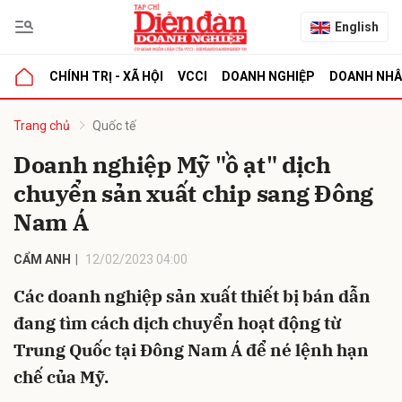
English
CHÍNH TRỊ - XÃ HỘI
VCCI
DOANH NGHIỆP
DOANH NH
bình luận
Trang chủ
Quốc tế
Doanh nghiệp Mỹ "ồ ạt" dịch
chuyển sản xuất chip sang Đông
Nam Á
CẨM ANH
12/02/2023 04:00
Các doanh nghiệp sản xuất thiết bị bán dẫn
Hủy
G
đang tìm cách dịch chuyển hoạt động từ
Trung Quốc tại Đông Nam Á để né lệnh hạn
chế của Mỹ.