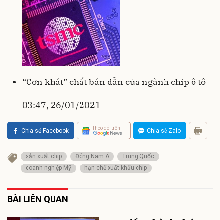
“Cơn khát” chất bán dẫn của ngành chip ô tô
03:47, 26/01/2021
Theo dõi trên
Chia sẻ Facebook
Chia sẻ Zalo
sản xuất chip
Đông Nam Á
Trung Quốc
doanh nghiệp Mỹ
hạn chế xuất khẩu chip
BÀI LIÊN QUAN