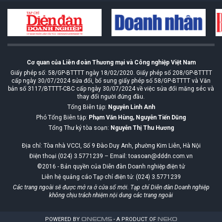
Cơ quan của Liên đoàn Thương mại và Công nghiệp Việt Nam
Giấy phép số: 58/GP-BTTTT ngày 18/02/2020. Giấy phép số 208/GP-BTTTT
cấp ngày 30/07/2024 sửa đổi, bổ sung giấy phép số 58/GP-BTTTT và Văn
bản số 3117/BTTTT-CBC cấp ngày 30/07/2024 về việc sửa đổi măng séc và
thay đổi người đứng đầu.
Tổng Biên tập:
Nguyễn Linh Anh
Phó Tổng Biên tập:
Phạm Văn Hùng, Nguyễn Tiến Dũng
Tổng Thư ký tòa soạn:
Nguyễn Thị Thu Hương
Địa chỉ: Tòa nhà VCCI, Số 9 Đào Duy Anh, phường Kim Liên, Hà Nội
Điện thoại (024) 3.5771239 – Email: toasoan@dddn.com.vn
©2016 - Bản quyền của Diễn đàn Doanh nghiệp điện tử
Liên hệ quảng cáo Tạp chí điện tử: (024) 3.5771239
Các trang ngoài sẽ được mở ra ở cửa sổ mới. Tạp chí Diễn đàn Doanh nghiệp
không chịu trách nhiệm nội dung các trang ngoài
POWERED BY
ONE
CMS
- A PRODUCT OF
NEKO