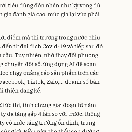
ười tiêu dùng đón nhận như kỳ vọng dù
 gia đánh giá cao, mức giá lại vừa phải
thời điểm mà thị trường trong nước chịu
 đến từ đại dịch Covid-19 và tiếp sau đó
n cầu. Tuy nhiên, nhờ thay đổi phương
g chuyển đổi số, ứng dụng AI để soạn
ideo chạy quảng cáo sản phẩm trên các
Facebook, Tiktok, Zalo,… doanh số bán
i thiện đáng kể.
 tức thì, tính chung giai đoạn từ năm
ty đã tăng gấp 4 lần so với trước. Riêng
ty có mức tăng trưởng ổn định, trung
 cùng kỳ. Điều này cho thấy con đường