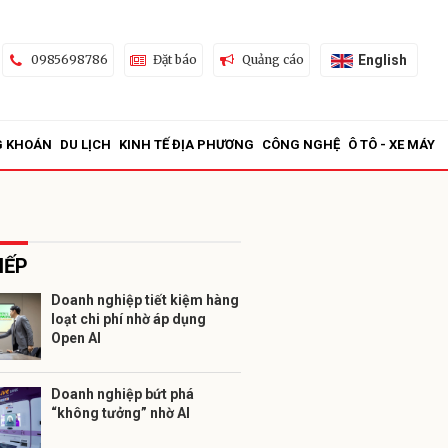
English
0985698786
Đặt báo
Quảng cáo
G KHOÁN
DU LỊCH
KINH TẾ ĐỊA PHƯƠNG
CÔNG NGHỆ
Ô TÔ - XE MÁY
IẾP
Doanh nghiệp tiết kiệm hàng
loạt chi phí nhờ áp dụng
ửi
Open AI
Doanh nghiệp bứt phá
“không tưởng” nhờ AI