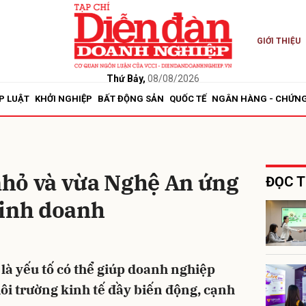
GIỚI THIỆU
bình luận
Thứ Bảy,
08/08/2026
P LUẬT
KHỞI NGHIỆP
BẤT ĐỘNG SẢN
QUỐC TẾ
NGÂN HÀNG - CHỨN
hỏ và vừa Nghệ An ứng
ĐỌC T
kinh doanh
Hủy
G
là yếu tố có thể giúp doanh nghiệp
ôi trường kinh tế đầy biến động, cạnh