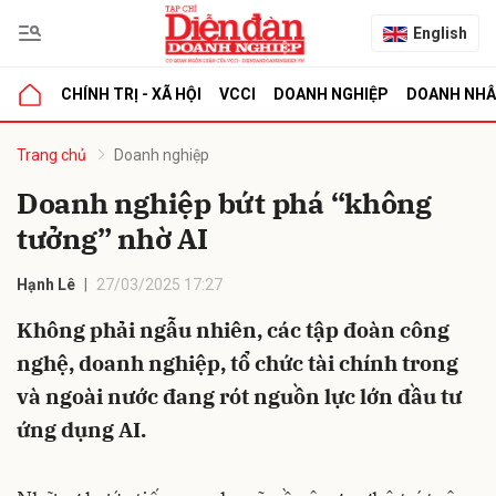
English
CHÍNH TRỊ - XÃ HỘI
VCCI
DOANH NGHIỆP
DOANH NH
bình luận
Trang chủ
Doanh nghiệp
Doanh nghiệp bứt phá “không
tưởng” nhờ AI
Hạnh Lê
27/03/2025 17:27
Không phải ngẫu nhiên, các tập đoàn công
nghệ, doanh nghiệp, tổ chức tài chính trong
Hủy
G
và ngoài nước đang rót nguồn lực lớn đầu tư
ứng dụng AI.