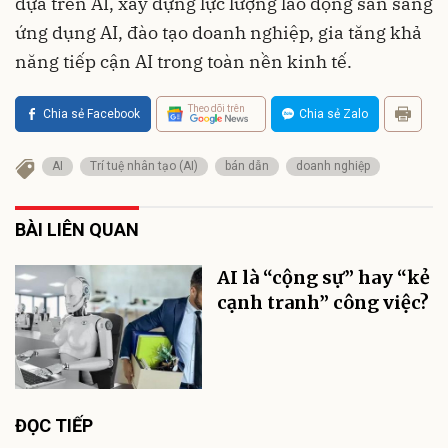
dựa trên AI, xây dựng lực lượng lao động sẵn sàng
ứng dụng AI, đào tạo doanh nghiệp, gia tăng khả
năng tiếp cận AI trong toàn nền kinh tế.
Theo dõi trên
Chia sẻ Facebook
Chia sẻ Zalo
AI
Trí tuệ nhân tạo (AI)
bán dẫn
doanh nghiệp
BÀI LIÊN QUAN
AI là “cộng sự” hay “kẻ
cạnh tranh” công việc?
ĐỌC TIẾP