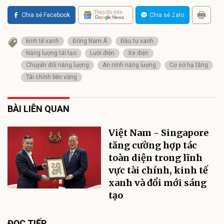
Theo dõi trên
Chia sẻ Facebook
Chia sẻ Zalo
kinh tế xanh
Đông Nam Á
Đầu tư xanh
Năng lượng tái tạo
Lưới điện
Xe điện
Chuyển đổi năng lượng
An ninh năng lượng
Cơ sở hạ tầng
Tài chính bền vững
BÀI LIÊN QUAN
Việt Nam - Singapore
tăng cường hợp tác
toàn diện trong lĩnh
vực tài chính, kinh tế
xanh và đổi mới sáng
tạo
ĐỌC TIẾP