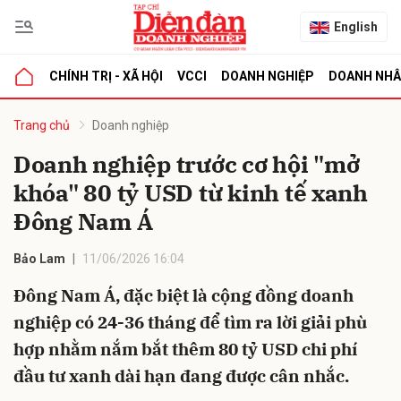
English
CHÍNH TRỊ - XÃ HỘI
VCCI
DOANH NGHIỆP
DOANH NH
bình luận
Trang chủ
Doanh nghiệp
Doanh nghiệp trước cơ hội "mở
khóa" 80 tỷ USD từ kinh tế xanh
Đông Nam Á
Bảo Lam
11/06/2026 16:04
Đông Nam Á, đặc biệt là cộng đồng doanh
Hủy
G
nghiệp có 24-36 tháng để tìm ra lời giải phù
hợp nhằm nắm bắt thêm 80 tỷ USD chi phí
đầu tư xanh dài hạn đang được cân nhắc.