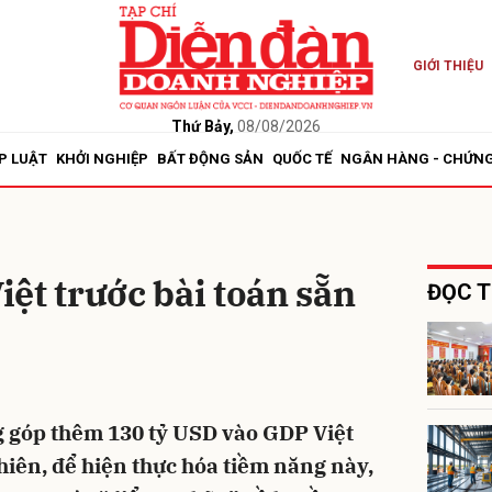
GIỚI THIỆU
bình luận
Thứ Bảy,
08/08/2026
P LUẬT
KHỞI NGHIỆP
BẤT ĐỘNG SẢN
QUỐC TẾ
NGÂN HÀNG - CHỨN
ệt trước bài toán sẵn
ĐỌC T
Hủy
G
g góp thêm 130 tỷ USD vào GDP Việt
iên, để hiện thực hóa tiềm năng này,