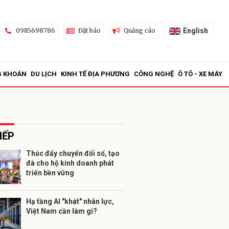
English
0985698786
Đặt báo
Quảng cáo
G KHOÁN
DU LỊCH
KINH TẾ ĐỊA PHƯƠNG
CÔNG NGHỆ
Ô TÔ - XE MÁY
IẾP
Thúc đẩy chuyển đổi số, tạo
đà cho hộ kinh doanh phát
ửi
triển bền vững
Hạ tầng AI "khát" nhân lực,
Việt Nam cần làm gì?