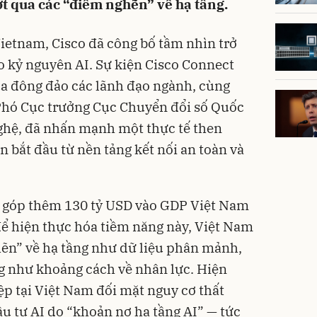
t qua các “điểm nghẽn” về hạ tầng.
Vietnam, Cisco đã công bố tầm nhìn trở
o kỷ nguyên AI. Sự kiện Cisco Connect
ủa đông đảo các lãnh đạo ngành, cùng
hó Cục trưởng Cục Chuyển đổi số Quốc
ghệ, đã nhấn mạnh một thực tế then
ần bắt đầu từ nền tảng kết nối an toàn và
g góp thêm 130 tỷ USD vào GDP Việt Nam
ể hiện thực hóa tiềm năng này, Việt Nam
ẽn” về hạ tầng như dữ liệu phân mảnh,
ng như khoảng cách về nhân lực. Hiện
ệp tại Việt Nam đối mặt nguy cơ thất
đầu tư AI do “khoản nợ hạ tầng AI” — tức