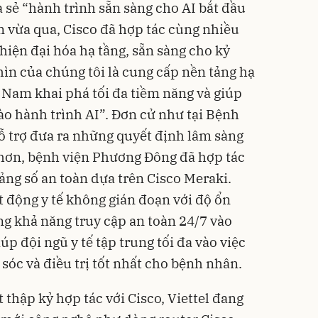
sẻ “hành trình sẵn sàng cho AI bắt đầu
 vừa qua, Cisco đã hợp tác cùng nhiều
iện đại hóa hạ tầng, sẵn sàng cho kỷ
ìn của chúng tôi là cung cấp nền tảng hạ
ệt Nam khai phá tối đa tiềm năng và giúp
ào hành trình AI”. Đơn cử như tại Bệnh
 trợ đưa ra những quyết định lâm sàng
hơn, bệnh viện Phương Đông đã hợp tác
ảng số an toàn dựa trên Cisco Meraki.
 động y tế không gián đoạn với độ ổn
g khả năng truy cập an toàn 24/7 vào
iúp đội ngũ y tế tập trung tối đa vào việc
óc và điều trị tốt nhất cho bệnh nhân.
t thập kỷ hợp tác với Cisco, Viettel đang