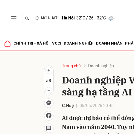
Hà Nội
32°C
/ 26 - 32°C
MỚI NHẤT
Gửi 
CHÍNH TRỊ - XÃ HỘI
VCCI
DOANH NGHIỆP
DOANH NHÂN
PHÁ
Trang chủ
Doanh nghiệp
Doanh nghiệp Vi
sàng hạ tầng AI
C.Huệ
05/05/2026 20:46
AI được dự báo có thể đón
Nam vào năm 2040. Tuy nh