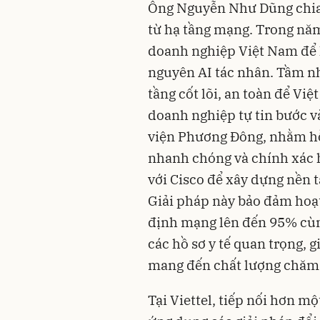
Ông Nguyễn Như Dũng chia 
từ hạ tầng mạng. Trong năm
doanh nghiệp Việt Nam để h
nguyên AI tác nhân. Tầm nh
tầng cốt lõi, an toàn để Vi
doanh nghiệp tự tin bước v
viện Phương Đông, nhằm hỗ
nhanh chóng và chính xác 
với Cisco để xây dựng nền t
Giải pháp này bảo đảm hoạt
định mạng lên đến 95% cùn
các hồ sơ y tế quan trọng, g
mang đến chất lượng chăm s
Tại Viettel, tiếp nối hơn mộ