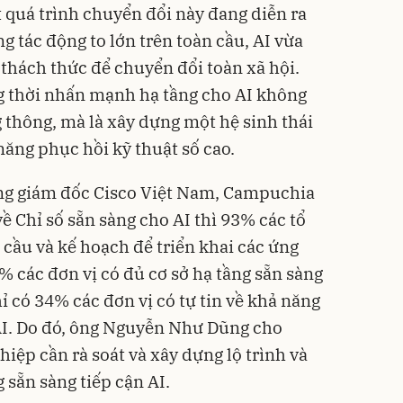
 quá trình chuyển đổi này đang diễn ra
 tác động to lớn trên toàn cầu, AI vừa
 thách thức để chuyển đổi toàn xã hội.
 thời nhấn mạnh hạ tầng cho AI không
 thông, mà là xây dựng một hệ sinh thái
năng phục hồi kỹ thuật số cao.
g giám đốc Cisco Việt Nam, Campuchia
về Chỉ số sẵn sàng cho AI thì 93% các tổ
cầu và kế hoạch để triển khai các ứng
% các đơn vị có đủ cơ sở hạ tầng sẵn sàng
hỉ có 34% các đơn vị có tự tin về khả năng
AI. Do đó, ông Nguyễn Như Dũng cho
hiệp cần rà soát và xây dựng lộ trình và
 sẵn sàng tiếp cận AI.