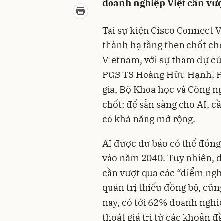
doanh nghiệp Việt cần vượ
Tại sự kiện Cisco Connect 
thành hạ tầng then chốt ch
Vietnam, với sự tham dự c
PGS TS Hoàng Hữu Hạnh, P
gia, Bộ Khoa học và Công n
chốt: để sẵn sàng cho AI, c
có khả năng mở rộng.
AI được dự báo có thể đón
vào năm 2040. Tuy nhiên, đ
cần vượt qua các “điểm ngh
quản trị thiếu đồng bộ, cũ
nay, có tới 62% doanh nghi
thoát giá trị từ các khoản 