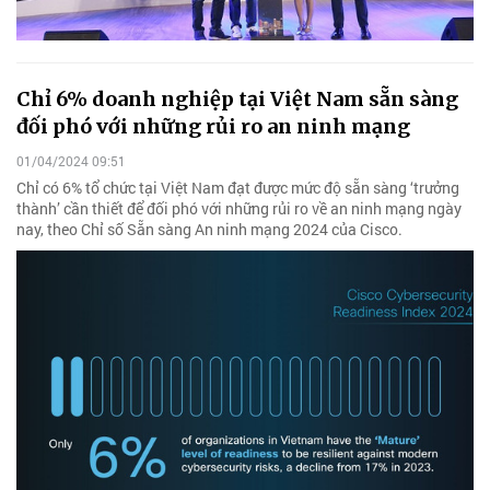
Chỉ 6% doanh nghiệp tại Việt Nam sẵn sàng
đối phó với những rủi ro an ninh mạng
01/04/2024 09:51
Chỉ có 6% tổ chức tại Việt Nam đạt được mức độ sẵn sàng ‘trưởng
thành’ cần thiết để đối phó với những rủi ro về an ninh mạng ngày
nay, theo Chỉ số Sẵn sàng An ninh mạng 2024 của Cisco.