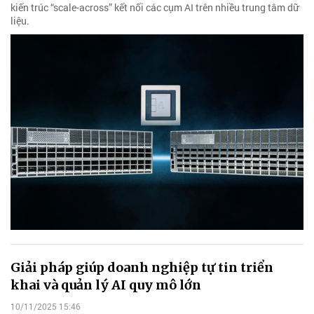
kiến trúc “scale-across” kết nối các cụm AI trên nhiều trung tâm dữ
liệu.
Giải pháp giúp doanh nghiệp tự tin triển
khai và quản lý AI quy mô lớn
10/11/2025 15:46