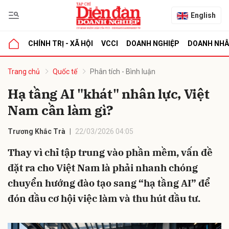
English
CHÍNH TRỊ - XÃ HỘI
VCCI
DOANH NGHIỆP
DOANH NH
bình luận
Trang chủ
Quốc tế
Phân tích - Bình luận
Hạ tầng AI "khát" nhân lực, Việt
Nam cần làm gì?
Trương Khắc Trà
22/03/2026 04:05
Thay vì chỉ tập trung vào phần mềm, vấn đề
đặt ra cho Việt Nam là phải nhanh chóng
Hủy
G
chuyển hướng đào tạo sang “hạ tầng AI” để
đón đầu cơ hội việc làm và thu hút đầu tư.