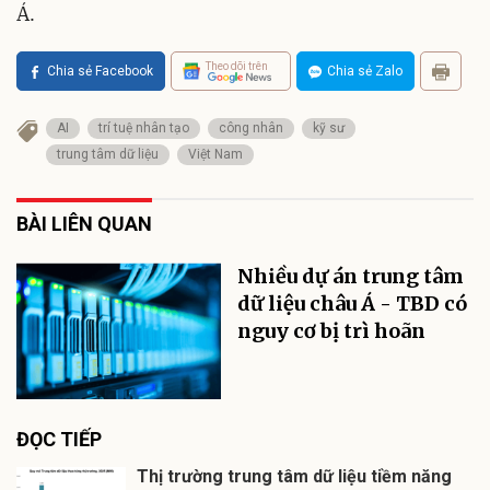
Á.
Theo dõi trên
Chia sẻ Facebook
Chia sẻ Zalo
AI
trí tuệ nhân tạo
công nhân
kỹ sư
trung tâm dữ liệu
Việt Nam
BÀI LIÊN QUAN
Nhiều dự án trung tâm
dữ liệu châu Á - TBD có
nguy cơ bị trì hoãn
ĐỌC TIẾP
Thị trường trung tâm dữ liệu tiềm năng