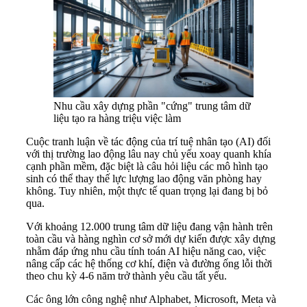
Nhu cầu xây dựng phần "cứng" trung tâm dữ
liệu tạo ra hàng triệu việc làm
Cuộc tranh luận về tác động của trí tuệ nhân tạo (AI) đối
với thị trường lao động lâu nay chủ yếu xoay quanh khía
cạnh phần mềm, đặc biệt là câu hỏi liệu các mô hình tạo
sinh có thể thay thế lực lượng lao động văn phòng hay
không. Tuy nhiên, một thực tế quan trọng lại đang bị bỏ
qua.
Với khoảng 12.000 trung tâm dữ liệu đang vận hành trên
toàn cầu và hàng nghìn cơ sở mới dự kiến được xây dựng
nhằm đáp ứng nhu cầu tính toán AI hiệu năng cao, việc
nâng cấp các hệ thống cơ khí, điện và đường ống lỗi thời
theo chu kỳ 4-6 năm trở thành yêu cầu tất yếu.
Các ông lớn công nghệ như Alphabet, Microsoft, Meta và