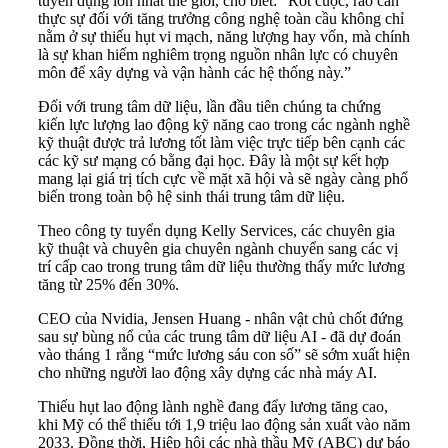
tuyển dụng lớn nhất thế giới, cho biết: “Rốt cuộc, rào cản
thực sự đối với tăng trưởng công nghệ toàn cầu không chỉ
nằm ở sự thiếu hụt vi mạch, năng lượng hay vốn, mà chính
là sự khan hiếm nghiêm trọng nguồn nhân lực có chuyên
môn để xây dựng và vận hành các hệ thống này.”
Đối với trung tâm dữ liệu, lần đầu tiên chúng ta chứng
kiến lực lượng lao động kỹ năng cao trong các ngành nghề
kỹ thuật được trả lương tốt làm việc trực tiếp bên cạnh các
các kỹ sư mạng có bằng đại học. Đây là một sự kết hợp
mang lại giá trị tích cực về mặt xã hội và sẽ ngày càng phổ
biến trong toàn bộ hệ sinh thái trung tâm dữ liệu.
Theo công ty tuyển dụng Kelly Services, các chuyên gia
kỹ thuật và chuyên gia chuyên ngành chuyển sang các vị
trí cấp cao trong trung tâm dữ liệu thường thấy mức lương
tăng từ 25% đến 30%.
CEO của Nvidia, Jensen Huang - nhân vật chủ chốt đứng
sau sự bùng nổ của các trung tâm dữ liệu AI - đã dự đoán
vào tháng 1 rằng “mức lương sáu con số” sẽ sớm xuất hiện
cho những người lao động xây dựng các nhà máy AI.
Thiếu hụt lao động lành nghề đang đẩy lương tăng cao,
khi Mỹ có thể thiếu tới 1,9 triệu lao động sản xuất vào năm
2033. Đồng thời, Hiệp hội các nhà thầu Mỹ (ABC) dự báo