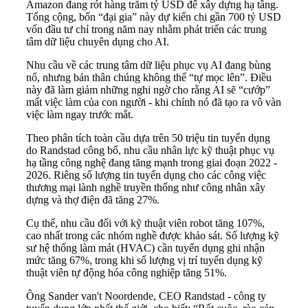
Amazon đang rót hàng trăm tỷ USD để xây dựng hạ tầng.
Tổng cộng, bốn “đại gia” này dự kiến chi gần 700 tỷ USD
vốn đầu tư chỉ trong năm nay nhằm phát triển các trung
tâm dữ liệu chuyên dụng cho AI.
Nhu cầu về các trung tâm dữ liệu phục vụ AI đang bùng
nổ, nhưng bản thân chúng không thể “tự mọc lên”. Điều
này đã làm giảm những nghi ngờ cho rằng AI sẽ “cướp”
mất việc làm của con người - khi chính nó đã tạo ra vô vàn
việc làm ngay trước mắt.
Theo phân tích toàn cầu dựa trên 50 triệu tin tuyển dụng
do Randstad công bố, nhu cầu nhân lực kỹ thuật phục vụ
hạ tầng công nghệ đang tăng mạnh trong giai đoạn 2022 -
2026. Riêng số lượng tin tuyển dụng cho các công việc
thương mại lành nghề truyền thống như công nhân xây
dựng và thợ điện đã tăng 27%.
Cụ thể, nhu cầu đối với kỹ thuật viên robot tăng 107%,
cao nhất trong các nhóm nghề được khảo sát. Số lượng kỹ
sư hệ thống làm mát (HVAC) cần tuyển dụng ghi nhận
mức tăng 67%, trong khi số lượng vị trí tuyển dụng kỹ
thuật viên tự động hóa công nghiệp tăng 51%.
Ông Sander van't Noordende, CEO Randstad - công ty