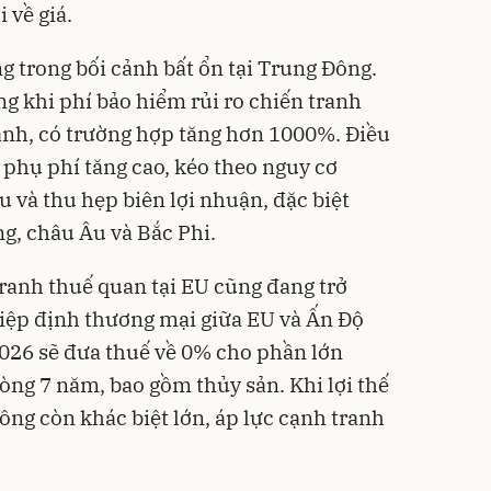
 về giá.
ng trong bối cảnh bất ổn tại Trung Đông.
ng khi phí bảo hiểm rủi ro chiến tranh
mạnh, có trường hợp tăng hơn 1000%. Điều
à phụ phí tăng cao, kéo theo nguy cơ
u và thu hẹp biên lợi nhuận, đặc biệt
ng, châu Âu và Bắc Phi.
tranh thuế quan tại EU cũng đang trở
Hiệp định thương mại giữa EU và Ấn Độ
2026 sẽ đưa thuế về 0% cho phần lớn
òng 7 năm, bao gồm thủy sản. Khi lợi thế
ng còn khác biệt lớn, áp lực cạnh tranh