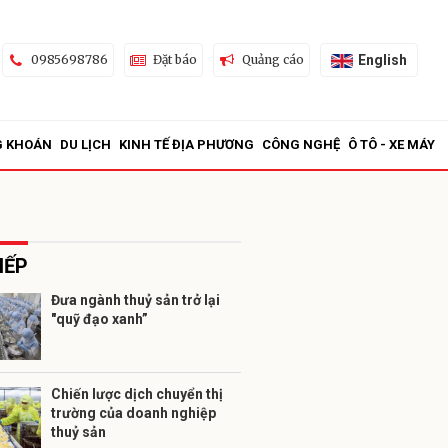
English
0985698786
Đặt báo
Quảng cáo
G KHOÁN
DU LỊCH
KINH TẾ ĐỊA PHƯƠNG
CÔNG NGHỆ
Ô TÔ - XE MÁY
IẾP
Đưa ngành thuỷ sản trở lại
"quỹ đạo xanh”
ửi
Chiến lược dịch chuyển thị
trường của doanh nghiệp
thuỷ sản