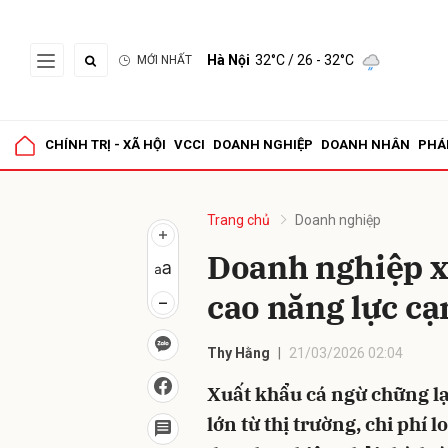
Hà Nội
32°C
/ 26 - 32°C
MỚI NHẤT
Gửi 
CHÍNH TRỊ - XÃ HỘI
VCCI
DOANH NGHIỆP
DOANH NHÂN
PHÁ
Trang chủ
Doanh nghiệp
Doanh nghiệp x
cao năng lực cạ
Thy Hằng
21/03/2026 02:04
Xuất khẩu cá ngừ chững lạ
lớn từ thị trường, chi phí 