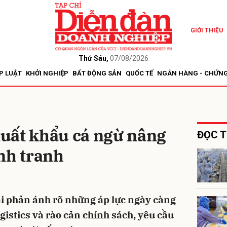
GIỚI THIỆU
bình luận
Thứ Sáu,
07/08/2026
P LUẬT
KHỞI NGHIỆP
BẤT ĐỘNG SẢN
QUỐC TẾ
NGÂN HÀNG - CHỨN
uất khẩu cá ngừ nâng
ĐỌC T
nh tranh
Hủy
G
i phản ánh rõ những áp lực ngày càng
logistics và rào cản chính sách, yêu cầu