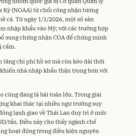
rong nhóm quốc gia bị Cơ quan Quản lý
a Kỳ (NOAA) từ chối công nhận tương
ề cá. Từ ngày 1/1/2026, một số sản
ấm nhập khẩu vào Mỹ; với các trường hợp
 bổ sung chứng nhận COA để chứng minh
ị cấm.
 tăng chi phí hồ sơ mà còn kéo dài thời
 khiến nhà nhập khẩu thận trọng hơn với
o cũng đang là bài toán lớn. Trong giai
ng khai thác tại nhiều ngư trường suy
đông lạnh giao về Thái Lan duy trì ở mức
SD/tấn. Điều này cho thấy ngành chế
ang hoạt động trong điều kiện nguyên