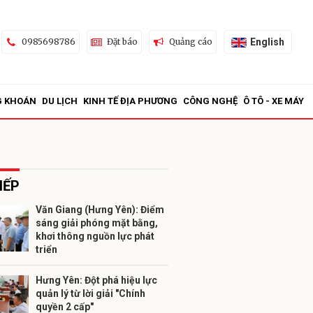
English
0985698786
Đặt báo
Quảng cáo
G KHOÁN
DU LỊCH
KINH TẾ ĐỊA PHƯƠNG
CÔNG NGHỆ
Ô TÔ - XE MÁY
IẾP
Văn Giang (Hưng Yên): Điểm
sáng giải phóng mặt bằng,
ửi
khơi thông nguồn lực phát
triển
Hưng Yên: Đột phá hiệu lực
quản lý từ lời giải "Chính
quyền 2 cấp"