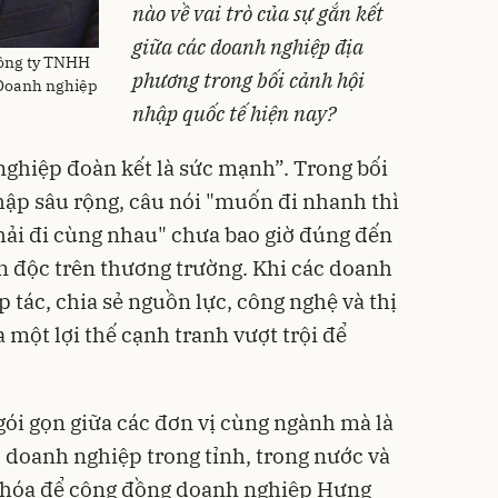
nào về vai trò của sự gắn kết
giữa các doanh nghiệp địa
ông ty TNHH
phương trong bối cảnh hội
 Doanh nghiệp
nhập quốc tế hiện nay?
ghiệp đoàn kết là sức mạnh”. Trong bối
hập sâu rộng, câu nói "muốn đi nhanh thì
hải đi cùng nhau" chưa bao giờ đúng đến
n độc trên thương trường. Khi các doanh
 tác, chia sẻ nguồn lực, công nghệ và thị
a một lợi thế cạnh tranh vượt trội để
gói gọn giữa các đơn vị cùng ngành mà là
c doanh nghiệp trong tỉnh, trong nước và
a khóa để cộng đồng doanh nghiệp Hưng