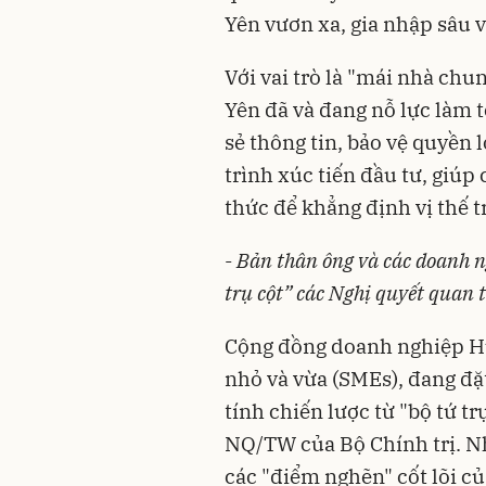
Yên vươn xa, gia nhập sâu 
Với vai trò là "mái nhà ch
Yên đã và đang nỗ lực làm t
sẻ thông tin, bảo vệ quyền
trình xúc tiến đầu tư, giúp
thức để khẳng định vị thế t
-
Bản thân ông và các doanh ng
trụ cột” các Nghị quyết quan 
Cộng đồng doanh nghiệp Hư
nhỏ và vừa (SMEs), đang đặ
tính chiến lược từ "bộ tứ tr
NQ/TW của Bộ Chính trị. N
các "điểm nghẽn" cốt lõi 