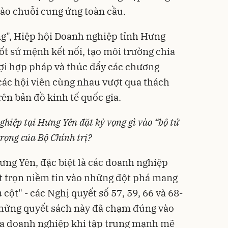
vào chuỗi cung ứng toàn cầu.
ung", Hiệp hội Doanh nghiệp tỉnh Hưng
ốt sứ mệnh kết nối, tạo môi trường chia
 lợi hợp pháp và thúc đẩy các chương
 các hội viên cùng nhau vượt qua thách
rên bản đồ kinh tế quốc gia.
hiệp tại Hưng Yên đặt kỳ vọng gì vào “bộ tứ
trọng của Bộ Chính trị?
ng Yên, đặc biệt là các doanh nghiệp
t trọn niềm tin vào những đột phá mang
ụ cột" - các Nghị quyết số 57, 59, 66 và 68-
hững quyết sách này đã chạm đúng vào
của doanh nghiệp khi tập trung mạnh mẽ