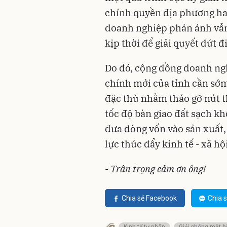
chính quyền địa phương ha
doanh nghiệp phản ánh vẫn
kịp thời để giải quyết dứt đ
Do đó, cộng đồng doanh ngh
chính mới của tỉnh cần sớm 
đặc thù nhằm tháo gỡ nút t
tốc độ bàn giao đất sạch 
đưa dòng vốn vào sản xuất
lực thúc đẩy kinh tế - xã hộ
-
Trân trọng cảm ơn ông!
Chia sẻ Facebook
Chia s
Kinh tế tư nhân
Giải phóng mặt 