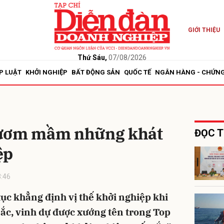
GIỚI THIỆU
bình luận
Thứ Sáu,
07/08/2026
P LUẬT
KHỞI NGHIỆP
BẤT ĐỘNG SẢN
QUỐC TẾ
NGÂN HÀNG - CHỨN
 ươm mầm những khát
ĐỌC T
ệp
Hủy
G
:46
ục khẳng định vị thế khởi nghiệp khi
sắc, vinh dự được xướng tên trong Top