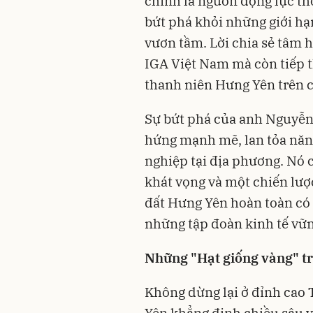
chính là nguồn động lực th
bứt phá khỏi những giới hạ
vươn tầm. Lời chia sẻ tâm 
IGA Việt Nam mà còn tiếp t
thanh niên Hưng Yên trên 
Sự bứt phá của anh Nguyễn
hứng mạnh mẽ, lan tỏa năn
nghiệp tại địa phương. Nó 
khát vọng và một chiến lư
đất Hưng Yên hoàn toàn có 
những tập đoàn kinh tế vữ
Những "Hạt giống vàng" t
Không dừng lại ở đỉnh cao 
Yên khẳng định chiều sâu v