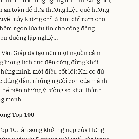
ôi thúc họ không ngừng đổi mới sáng tạo,
n an toàn để đưa thương hiệu quê hương
huyết này không chỉ là kim chỉ nam cho
hêm ngọn lửa tự tin cho cộng đồng
con đường lập nghiệp.
 Văn Giáp đã tạo nên một nguồn cảm
g lượng tích cực đến cộng đồng khởi
chứng minh một điều cốt lõi: Khi có đủ
ợc đúng đắn, những người con của mảnh
thể biến những ý tưởng sơ khai thành
ng mạnh.
rong Top 100
Top 10, làn sóng khởi nghiệp của Hưng
ững chắc với 5 gương mặt xuất sắc trong