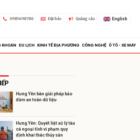
English
0985698786
Đặt báo
Quảng cáo
G KHOÁN
DU LỊCH
KINH TẾ ĐỊA PHƯƠNG
CÔNG NGHỆ
Ô TÔ - XE MÁY
IẾP
Hưng Yên bàn giải pháp bảo
đảm an toàn dữ liệu
ửi
Hưng Yên: Quyết liệt xử lý tàu
cá ngoại tỉnh vi phạm quy
định khai thác thủy sản