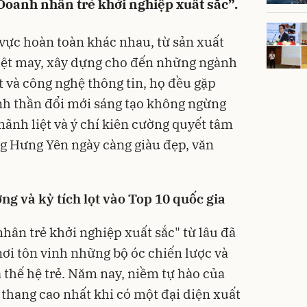
Doanh nhân trẻ khởi nghiệp xuất sắc”.
vực hoàn toàn khác nhau, từ sản xuất
dệt may, xây dựng cho đến những ngành
 và công nghệ thông tin, họ đều gặp
nh thần đổi mới sáng tạo không ngừng
mãnh liệt và ý chí kiên cường quyết tâm
g Hưng Yên ngày càng giàu đẹp, văn
ng và kỳ tích lọt vào Top 10 quốc gia
hân trẻ khởi nghiệp xuất sắc" từ lâu đã
nơi tôn vinh những bộ óc chiến lược và
 thế hệ trẻ. Năm nay, niềm tự hào của
thang cao nhất khi có một đại diện xuất