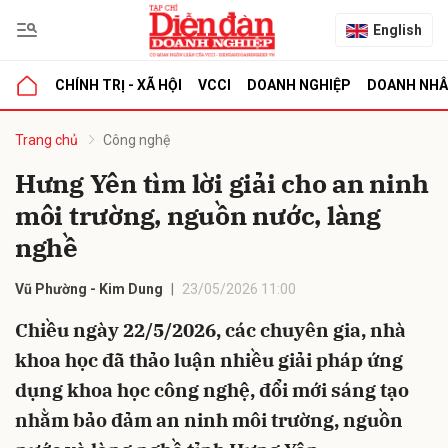
English
CHÍNH TRỊ - XÃ HỘI
VCCI
DOANH NGHIỆP
DOANH NH
bình luận
Trang chủ
Công nghệ
Hưng Yên tìm lời giải cho an ninh
môi trường, nguồn nước, làng
nghề
Vũ Phường - Kim Dung
23/05/2026 11:00
Chiều ngày 22/5/2026, các chuyên gia, nhà
Hủy
G
khoa học đã thảo luận nhiều giải pháp ứng
dụng khoa học công nghệ, đổi mới sáng tạo
nhằm bảo đảm an ninh môi trường, nguồn