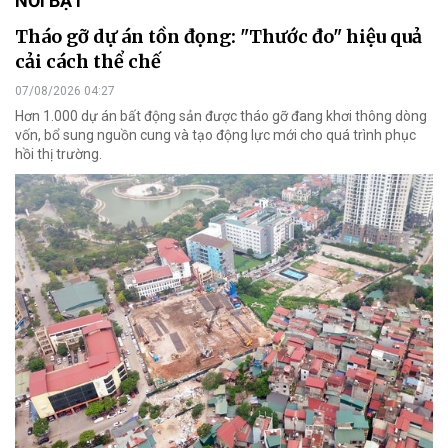
NỔI BẬT
Tháo gỡ dự án tồn đọng: "Thước đo" hiệu quả
cải cách thể chế
07/08/2026 04:27
Hơn 1.000 dự án bất động sản được tháo gỡ đang khơi thông dòng
vốn, bổ sung nguồn cung và tạo động lực mới cho quá trình phục
hồi thị trường.