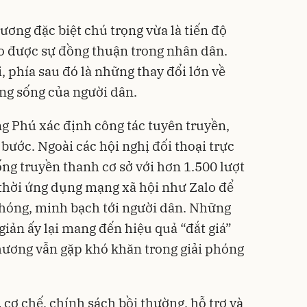
ương đặc biệt chú trọng vừa là tiến độ
ạo được sự đồng thuận trong nhân dân.
i, phía sau đó là những thay đổi lớn về
ờng sống của người dân.
g Phú xác định công tác tuyên truyền,
bước. Ngoài các hội nghị đối thoại trực
ống truyền thanh cơ sở với hơn 1.500 lượt
g thời ứng dụng mạng xã hội như Zalo để
chóng, minh bạch tới người dân. Những
iản ấy lại mang đến hiệu quả “đắt giá”
hương vẫn gặp khó khăn trong giải phóng
cơ chế, chính sách bồi thường, hỗ trợ và