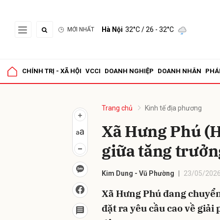
Hà Nội
32°C
/ 26 - 32°C
MỚI NHẤT
Gửi 
CHÍNH TRỊ - XÃ HỘI
VCCI
DOANH NGHIỆP
DOANH NHÂN
PHÁ
Trang chủ
Kinh tế địa phương
Xã Hưng Phú (H
giữa tăng trưởn
Kim Dung - Vũ Phường
23/05/2026
Xã Hưng Phú đang chuyển
đặt ra yêu cầu cao về giả