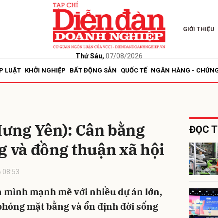
GIỚI THIỆU
bình luận
Thứ Sáu,
07/08/2026
P LUẬT
KHỞI NGHIỆP
BẤT ĐỘNG SẢN
QUỐC TẾ
NGÂN HÀNG - CHỨN
ưng Yên): Cân bằng
ĐỌC T
g và đồng thuận xã hội
Hủy
G
 08:53
 mình mạnh mẽ với nhiều dự án lớn,
i phóng mặt bằng và ổn định đời sống