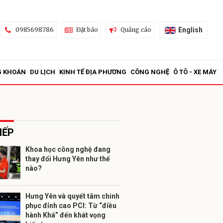
English
0985698786
Đặt báo
Quảng cáo
G KHOÁN
DU LỊCH
KINH TẾ ĐỊA PHƯƠNG
CÔNG NGHỆ
Ô TÔ - XE MÁY
IẾP
Khoa học công nghệ đang
thay đổi Hưng Yên như thế
ửi
nào?
Hưng Yên và quyết tâm chinh
phục đỉnh cao PCI: Từ “điều
hành Khá” đến khát vọng