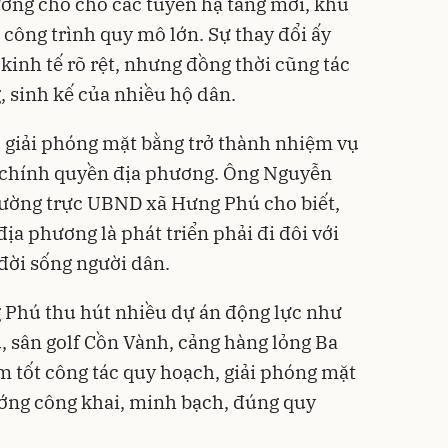
ờng chỗ cho các tuyến hạ tầng mới, khu
 công trình quy mô lớn. Sự thay đổi ấy
kinh tế rõ rệt, nhưng đồng thời cũng tác
, sinh kế của nhiều hộ dân.
c giải phóng mặt bằng trở thành nhiệm vụ
i chính quyền địa phương. Ông Nguyễn
ường trực UBND xã Hưng Phú cho biết,
a phương là phát triển phải đi đôi với
 đời sống người dân.
 Phú thu hút nhiều dự án động lực như
 sân golf Cồn Vành, cảng hàng lỏng Ba
àm tốt công tác quy hoạch, giải phóng mặt
ướng công khai, minh bạch, đúng quy